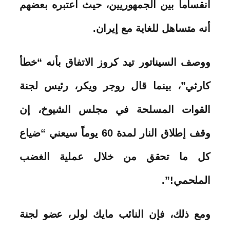
انقساماً بين الجمهوريين، حيث اعتبره بعضهم
أنه متساهل للغاية مع إيران.
ووصف السيناتور تيد كروز الاتفاق بأنه “خطأ
كارثي”، بينما قال روجر ويكر، رئيس لجنة
القوات المسلحة في مجلس الشيوخ، إن
وقف إطلاق النار لمدة 60 يوماً سيعني “ضياع
كل ما تحقق من خلال عملية الغضب
الملحمي!”.
ومع ذلك، فإن النائب مايك لولر، عضو لجنة