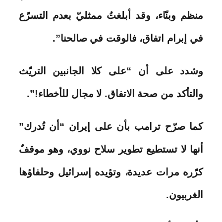
منظم وبنّاء، وقد أبلغتُ ممثليّ بعدم التسرّع
في إبرام اتفاق، فالوقت في صالحنا”.
وشدد على أن “على كلا الجانبين التريّث
والتأكد من صحة الاتفاق. لا مجال للأخطاء!”.
كما صرّح ترامب بأن على إيران “أن تُدرك”
أنها لا تستطيع تطوير سلاح نووي، وهو موقفٌ
كرّره مرات عديدة، وتؤيده إسرائيل وحلفاؤها
الغربيون.