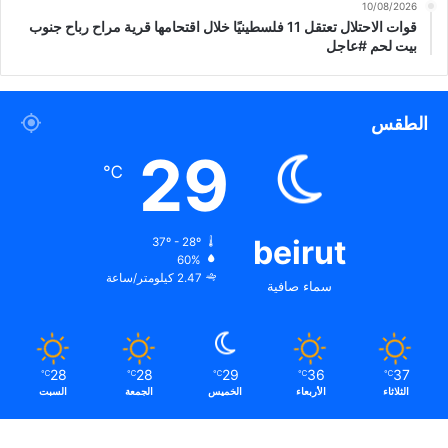
10/08/2026
قوات الاحتلال تعتقل 11 فلسطينيًا خلال اقتحامها قرية مراح رباح جنوب
بيت لحم #عاجل
الطقس
29
℃
beirut
37º - 28º
60%
2.47 كيلومتر/ساعة
سماء صافية
28
28
29
36
37
℃
℃
℃
℃
℃
الثلاثاء
الأربعاء
الخميس
الجمعة
السبت