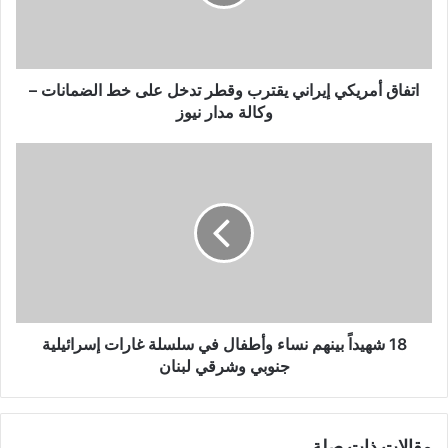
تدخل
على
خط
الضمانات
–
اتفاق أمريكي إيراني يقترب وقطر تدخل على خط الضمانات –
وكالة
وكالة مدار نيوز
مدار
نيوز
18
شهيداً
بينهم
نساء
وأطفال
في
سلسلة
غارات
إسرائيلية
جنوبي
18 شهيداً بينهم نساء وأطفال في سلسلة غارات إسرائيلية
وشرقي
جنوبي وشرقي لبنان
لبنان
مقالات ذات صلة