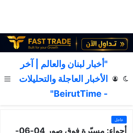
"أخبار لبنان والعالم | آخر
الأخبار العاجلة والتحليلات
الوضع المظلم
تسجيل الدخول
الق
- BeirutTime"
عاجل
أجواء: مسيّرة فوق صور 04-06-