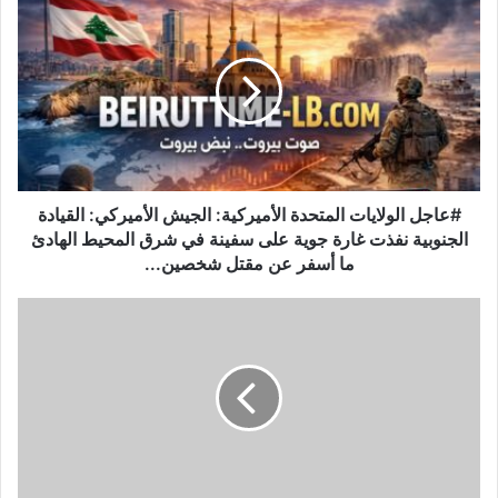
#
ع
ا
ج
ل
ا
ل
و
ل
ا
#عاجل الولايات المتحدة الأميركية: الجيش الأميركي: القيادة
ي
الجنوبية نفذت غارة جوية على سفينة في شرق المحيط الهادئ
ا
ما أسفر عن مقتل شخصين...
ت
ا
ا
ل
ش
م
ت
ت
ب
ح
ا
د
ك
ة
ا
ا
ت
ل
ع