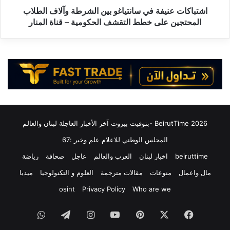
أ
ن
اشتباكات عنيفة في سانتياغو بين الشرطة وآلاف الطلاب
م
ي
المحتجين على خطط التقشف الحكومية – قناة المنار
ي
ف
ر
ة
ك
ف
ي
ي
ة
س
:
ا
ا
ن
ل
ت
ج
ي
2026 BeirutTime -بتوقيت بيروت آخر الأخبار العاجلة لبنان والعالم
ي
ا
ش
غ
المجلس الوطني للاعلام علم وخبر :67
ا
و
beiruttime
اخبار لبنان
العرب والعالم
عاجل
صحافة
رياضة
ل
ب
أ
ي
مال واعمال
منوعات
مقالات مترجمة
العلوم و التكنولوجيا
ميديا
م
ن
osint
Privacy Policy
Who are we
ي
ا
ر
ل
ك
فيسبوك
‫X
بينتيريست
‫YouTube
انستقرام
تيلقرام
واتساب
ش
ي
ر