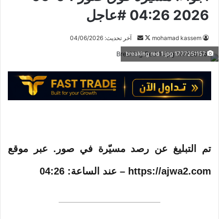
2026 04:26 #عاجل
mohamad kassem
ت
أ
آخر تحديث: 04/06/2026
ا
ر
1777251157 breaking red 1 jpg
ب
س
ع
ل
ع
ب
ل
ر
ى
ي
X
د
ا
إ
تم التبليغ عن رصد مسيّرة في صور. عبر موقع
ل
ك
https://ajwa2.com – عند الساعة: 04:26
ت
ر
و
ن