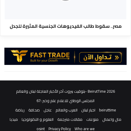
س
ش
ق
ر
و
م
ط
ش
ط
مصر.. سقوط طالب الفيديوهات الجنسية المثيرة للجدل
ا
ا
ه
ل
د
ب
ج
ا
د
ل
ي
ف
د
ي
ة
د
ل
ي
ل
و
أ
2026 BeirutTime -بتوقيت بيروت آخر الأخبار العاجلة لبنان والعالم
ه
ض
ا
المجلس الوطني للاعلام علم وخبر :67
ر
ت
ا
beiruttime
اخبار لبنان
العرب والعالم
عاجل
صحافة
رياضة
ا
ر
ل
مال واعمال
منوعات
مقالات مترجمة
العلوم و التكنولوجيا
ميديا
ا
ج
ل
osint
Privacy Policy
Who are we
ن