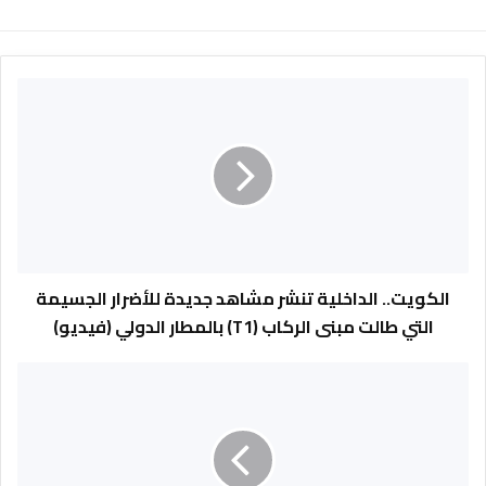
ا
ل
ك
و
ي
ت
.
.
ا
ل
الكويت.. الداخلية تنشر مشاهد جديدة للأضرار الجسيمة
د
التي طالت مبنى الركاب (T1) بالمطار الدولي (فيديو)
ا
خ
م
ل
ص
ي
ر
ة
.
ت
.
ن