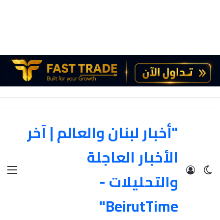
"أخبار لبنان والعالم | آخر
الأخبار العاجلة
الوضع المظلم
تسجيل الدخول
الق
والتحليلات -
BeirutTime"