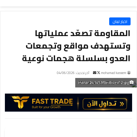
اخبار لبنان
المقاومة تصعّد عملياتها
وتستهدف مواقع وتجمعات
العدو بسلسلة هجمات نوعية
mohamad kassem
ت
أ
آخر تحديث: 04/06/2026
ا
ر
manar 241453f8edb4ed12 jpg
ب
س
ع
ل
ع
ب
ل
ر
ى
ي
X
د
ا