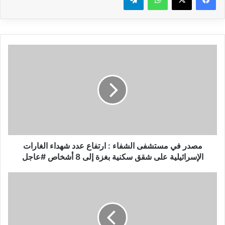
م
ص
د
ر
ف
ي
م
س
ت
ش
مصدر في مستشفى الشفاء : ارتفاع عدد شهداء الغارات
ف
الإسرائيلية على شقق سكنية بغزة إلى 8 أشخاص #عاجل
ى
ا
أ
ل
ج
ش
و
ف
ا
ا
ء