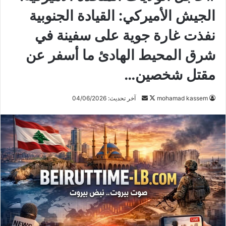
الجيش الأميركي: القيادة الجنوبية
نفذت غارة جوية على سفينة في
شرق المحيط الهادئ ما أسفر عن
مقتل شخصين…
mohamad kassem
ت
أ
آخر تحديث: 04/06/2026
ا
ر
ب
س
ع
ل
ع
ب
ل
ر
ى
ي
X
د
ا
إ
ل