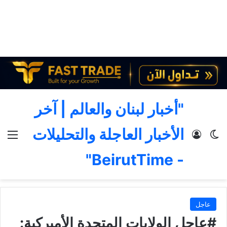
"أخبار لبنان والعالم | آخر
الأخبار العاجلة والتحليلات
الوضع المظلم
تسجيل الدخول
الق
- BeirutTime"
عاجل
#عاجل الولايات المتحدة الأميركية: