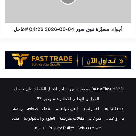
ء
:
:
م
ا
س
ر
يّ
ت
ر
أجواء: مسيّرة فوق صور 04-06-2026 04:26 #عاجل
ف
ة
ا
ف
ع
و
ع
ق
د
ص
د
و
ش
ر
ه
0
د
4
2026 BeirutTime -بتوقيت بيروت آخر الأخبار العاجلة لبنان والعالم
ا
-
ء
0
المجلس الوطني للاعلام علم وخبر :67
ا
6
beiruttime
اخبار لبنان
العرب والعالم
عاجل
صحافة
رياضة
ل
-
غ
2
مال واعمال
منوعات
مقالات مترجمة
العلوم و التكنولوجيا
ميديا
ا
0
osint
Privacy Policy
Who are we
ر
2