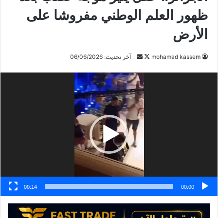
ظهور العلم الوطني مفروشا على
الأرض
mohamad kassem
ت
أ
آخر تحديث: 06/06/2026
ا
ر
مشغل
ب
س
الفيديو
ع
ل
ع
ب
ل
ر
ى
ي
X
د
ا
إ
ل
ك
00:14
00:00
ت
ر