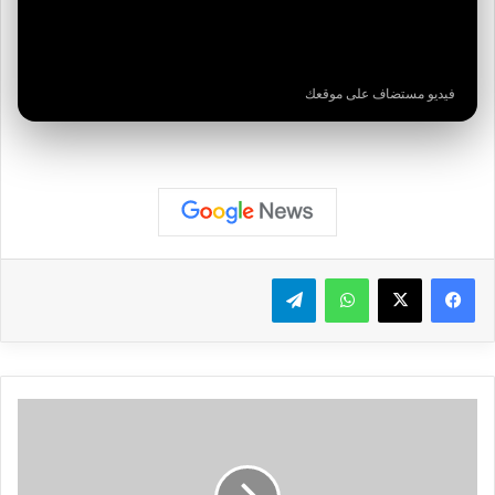
فيديو مستضاف على موقعك
واتساب
تيلقرام
ح
ر
ك
ة