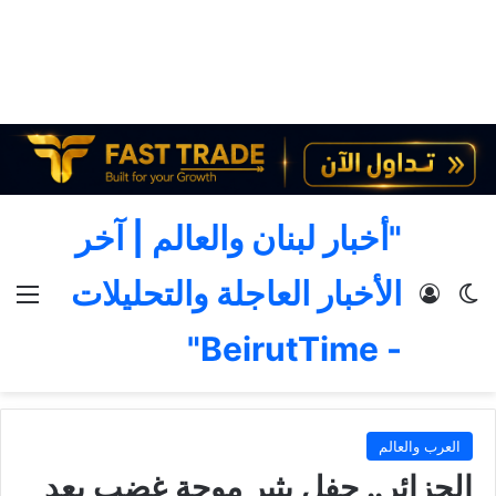
"أخبار لبنان والعالم | آخر
الأخبار العاجلة والتحليلات
الوضع المظلم
تسجيل الدخول
الق
- BeirutTime"
العرب والعالم
الجزائر.. حفل يثير موجة غضب بعد