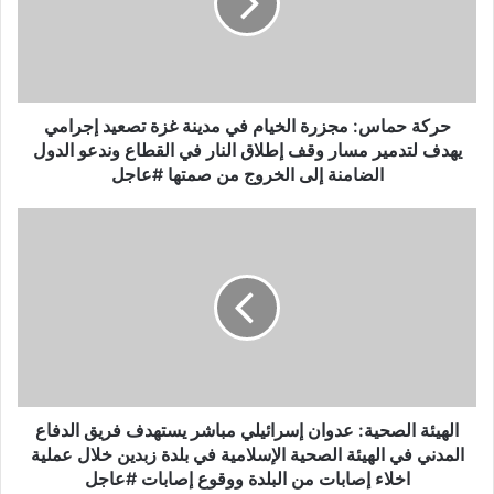
ح
م
ا
س
:
م
حركة حماس: مجزرة الخيام في مدينة غزة تصعيد إجرامي
ج
يهدف لتدمير مسار وقف إطلاق النار في القطاع وندعو الدول
ز
الضامنة إلى الخروج من صمتها #عاجل
ر
ة
ا
ا
ل
ل
ه
خ
ي
ي
ئ
ا
ة
م
ا
ف
ل
ي
ص
م
ح
الهيئة الصحية: عدوان إسرائيلي مباشر يستهدف فريق الدفاع
د
ي
المدني في الهيئة الصحية الإسلامية في بلدة زبدين خلال عملية
ي
ة
اخلاء إصابات من البلدة ووقوع إصابات #عاجل