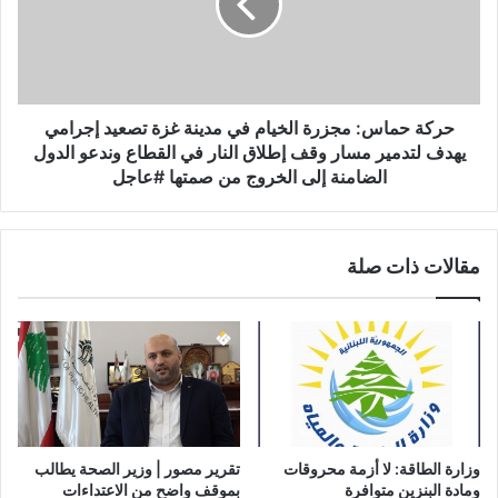
(
ح
1
م
4
ا
)
س
:
:
م
م
حركة حماس: مجزرة الخيام في مدينة غزة تصعيد إجرامي
ج
ج
يهدف لتدمير مسار وقف إطلاق النار في القطاع وندعو الدول
ا
ز
الضامنة إلى الخروج من صمتها #عاجل
ه
ر
د
ة
و
ا
ا
مقالات ذات صلة
ل
ل
خ
م
ي
ق
ا
ا
م
و
ف
م
ي
ة
م
ع
د
وزارة الطاقة: لا أزمة محروقات
تقرير مصور | وزير الصحة يطالب
ن
ي
ومادة البنزين متوافرة
بموقف واضح من الاعتداءات
د