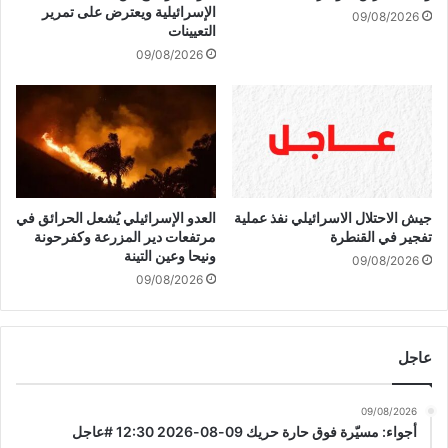
ن
الإسرائيلية ويعترض على تمرير
09/08/2026
ا
ة
التعيينات
ل
غ
09/08/2026
سّ
ز
ا
ة
ع
ت
ة
ص
0
ع
7
ي
:
د
3
إ
جيش الاحتلال الاسرائيلي نفذ عملية
العدو الإسرائيلي يُشعل الحرائق في
0
ج
تفجير في القنطرة
مرتفعات دير المزرعة وكفرحونة
د
ر
ونيحا وعين التينة
09/08/2026
ب
ا
09/08/2026
ا
م
ب
ي
ة
ي
م
عاجل
ه
ي
د
ر
ف
09/08/2026
ك
ل
أجواء: مسيّرة فوق حارة حريك 09-08-2026 12:30 #عاجل
ا
ت