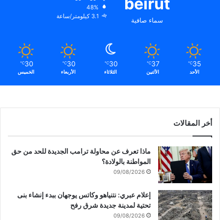
beirut
ل
ف
48%
ش
ي
3.1 كيلومتر/ساعة
سماء صافية
ر
ا
ق
ل
يّ
ق
ة
ط
30
30
30
37
35
℃
℃
℃
℃
℃
ل
ا
الأحد
الأثنين
الثلاثاء
الأربعاء
الخميس
ب
ع
ل
و
د
ن
ة
د
ز
ع
أخر المقالات
و
و
ط
ا
ر
ل
ماذا تعرف عن محاولة ترامب الجديدة للحد من حق
ا
د
المواطنة بالولادة؟
ل
و
09/08/2026
ش
ل
ر
ا
إعلام عبري: نتنياهو وكاتس يوجهان ببدء إنشاء بنى
ق
ل
تحتية لمدينة جديدة شرق رفح
يّ
ض
09/08/2026
ة