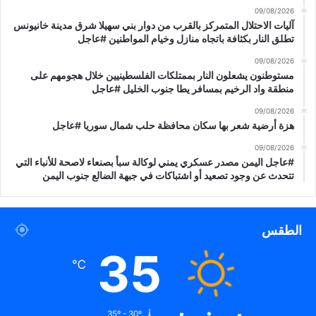
ف
د
09/08/2026
ا
آليات الاحتلال المتمركز بالقرب من دوار بني سهيلا شرق مدينة خانيونس
م
تطلق النار بكثافة باتجاه منازل وخيام المواطنين #عاجل
ع
ي
ن
ر
09/08/2026
د
م
مستوطنون يشعلون النار بممتلكات الفلسطينيين خلال هجومهم على
ا
س
منطقة واد الرخيم بمسافر يطا جنوب الخليل #عاجل
ل
ا
09/08/2026
أ
ر
هزة أرضية شعر بها سكان محافظة حلب شمال سوريا #عاجل
ط
و
ر
ق
09/08/2026
ا
ف
#عاجل اليمن مصدر عسكري يمني لوكالة سبأ بصنعاء لاصحة للأنباء التي
ف
إ
تتحدث عن وجود تصعيد أو اشتباكات في جبهة الضالع جنوب اليمن
ا
ط
ل
ل
ج
ا
الطقس
ن
ق
و
ا
35
ب
ل
℃
ي
ن
ة
ا
ا
ر
35º - 30º