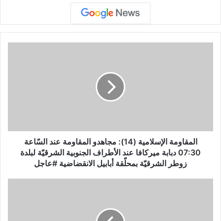
ا
ل
م
ق
ا
و
م
ة
ا
ل
المقاومة الإسلامية (14): مجاهدو المقاومة عند السّاعة
إ
07:30 دبابة ميركافا عند الأطراف الجنوبية الشرقيّة لبلدة
س
زوطر الشرقيّة بمحلّقة أبابيل الانقضاضية #عاجل
ل
ا
ح
م
ر
ي
ك
ة
ة