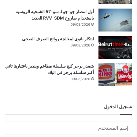
ا
ب
م
أول انتصار جو-جو لـ سو-57 الشبحية الروسية
م
ن
باستخدام صاروخ RVV-SDМ الجديد
ح
ة
09/08/2026
لّ
إ
ق
ل
ة
ابتكار نانوي لمعالجة روائح الصرف الصحي
ى
أ
ا
09/08/2026
ب
ل
ا
خ
ب
ر
يتصدر برجر كنج سلسلة مطاعم وينديز باعتبارها ثاني
ي
و
أكبر سلسلة برجر في البلاد
ل
ج
09/08/2026
ا
م
ل
ن
ا
ص
ن
م
تسجيل الدخول
ق
ت
ض
ه
ا
ا
ض
#
ي
ع