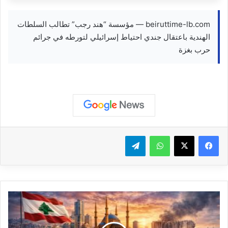
beiruttime-lb.com — مؤسسة “هند رجب” تطالب السلطات
الهندية باعتقال جندي احتياط إسرائيلي لتورطه في جرائم
حرب بغزة
واتساب
تيلقرام
#عاجل
لبنان:
مراسل
الميادين