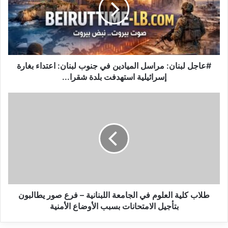
في
جنوب
لبنان:
اعتداء
بغارة
إسرائيلية
#عاجل لبنان: مراسل الميادين في جنوب لبنان: اعتداء بغارة
استهدفت
إسرائيلية استهدفت بلدة شقرا...
بلدة
شقرا...
طلاب
كلية
العلوم
في
الجامعة
اللبنانية
–
فرع
صور
يطالبون
طلاب كلية العلوم في الجامعة اللبنانية – فرع صور يطالبون
بتأجيل
بتأجيل الامتحانات بسبب الأوضاع الأمنية
الامتحانات
بسبب