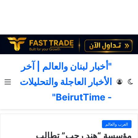
"أخبار لبنان والعالم | آخر
الأخبار العاجلة والتحليلات
الوضع المظلم
تسجيل الدخول
الق
- BeirutTime"
العرب والعالم
مؤسسة “هند رجب” تطالب