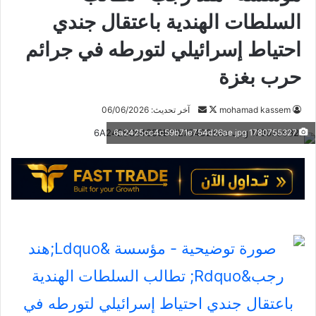
السلطات الهندية باعتقال جندي
احتياط إسرائيلي لتورطه في جرائم
حرب بغزة
تابع
أرسل
mohamad kassem
آخر تحديث: 06/06/2026
على
بريدا
1780755327 6a2425cc4c59b71e754d26ae jpg
X
إلكترونيا