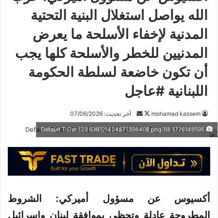
الله يواصل استغلال البنية التحتية
المدنية لإخفاء الأسلحة ما يعرض
المدنيين للخطر والأسلحة كلها يجب
أن تكون خاضعة لسلطة الحكومة
اللبنانية #عاجل
mohamad kassem
ت
أ
آخر تحديث: 07/06/2026
ا
ر
1776148595 118 Default T Cat 123 638121424871394408 png
ب
س
ع
ل
ع
ب
ل
ر
ى
ي
X
د
أكسيوس عن مسؤول أميركي: الشروط
ا
المطروحة عادلة وتحظى بموافقة لبنان وإسرائيل