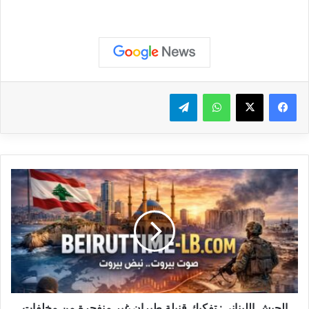
واتساب
تيلقرام
ا
ل
ج
ي
ش
ا
ل
ل
ب
ن
الجيش اللبناني: تفكيك قنبلة طيران غير منفجرة من مخلفات