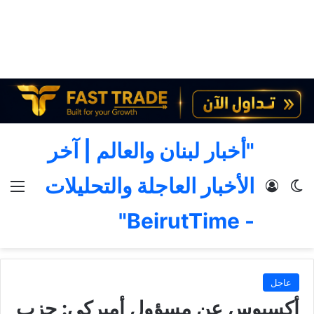
"أخبار لبنان والعالم | آخر
الأخبار العاجلة والتحليلات
الوضع المظلم
تسجيل الدخول
الق
- BeirutTime"
عاجل
أكسيوس عن مسؤول أميركي: حزب