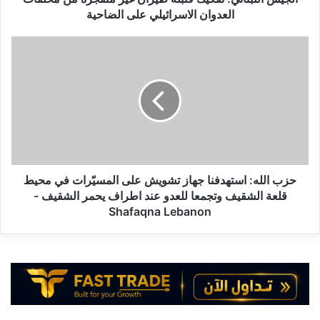
ا
العدوان الاسرائيلي على الضاحية
ن
ي
ح
:
ز
ت
ب
ف
ا
ك
ل
ي
ل
ك
ه
ق
:
ن
ا
ب
س
حزب الله: استهدفنا جهاز تشويش على المسيّرات في محيط
ل
ت
قلعة الشقيف وتجمعا للعدو عند اطراف يحمر الشقيف -
ة
ه
Shafaqna Lebanon
ط
د
ي
ف
ر
ن
ا
ا
ن
ج
غ
ه
ي
ا