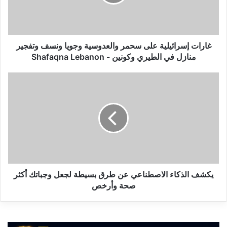
إ
س
ر
ا
ئ
غارات إسرائيلية على سحمر والعدوسية وجويا ونسف وتفجير
ي
منازل في الطيري وكونين - Shafaqna Lebanon
ل
ي
ي
ة
ك
ع
ش
ل
ف
ى
ا
س
ل
ح
ذ
م
ك
ر
ا
و
ء
يكشف الذكاء الاصطناعي عن طرق بسيطة لجعل وجباتك أكثر
ا
ا
صحة وأرخص
ل
ل
ع
ا
د
ص
و
ط