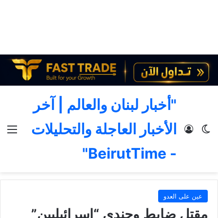
"أخبار لبنان والعالم | آخر
الأخبار العاجلة والتحليلات
الوضع المظلم
تسجيل الدخول
الق
- BeirutTime"
عين على العدو
مقتل ضابط وجندي “إسرائيليين”