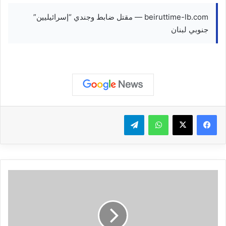
beiruttime-lb.com — مقتل ضابط وجندي “إسرائيليين”
جنوبي لبنان
واتساب
تيلقرام
غ
ا
ر
ا
ت