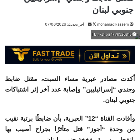
جنوبي لبنان
mohamad kassem
ت
أ
آخر تحديث: 07/06/2026
ا
ر
1776520816 LtFx2 jpg
ب
س
ع
ل
ع
ب
ل
ر
ى
ي
X
د
أكدت مصادر عبرية مساء
السبت
، مقتل ضابط
ا
وجندي “إسرائيليين” وإصابة عدد آخر إثر
اشتباكات
إ
جنوبي
لبنان
.
ل
ك
ت
وأفادت القناة “12” العبرية، بأن ضابطًا برتبة نقيب
ر
من وحدة “أجوز” قتل متأثرًا بجراح أصيب بها
و
ن
بانفجار مسيرة مفخخة جنوبي لبنان.