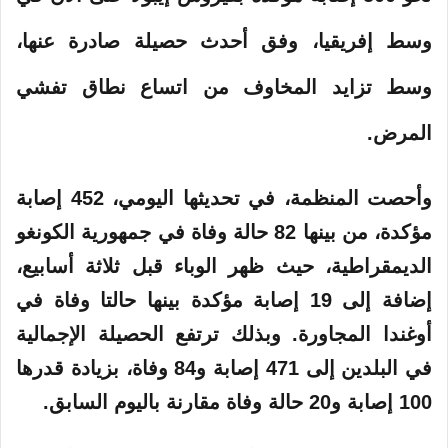
ر
و
وسط إفريقيا، وفق أحدث حصيلة صادرة عنها،
ن
ي
وسط تزايد المخاوف من اتساع نطاق تفشي
ا
المرض.
وأحصت المنظمة، في تحديثها اليومي، 452 إصابة
مؤكدة، من بينها 82 حالة وفاة في جمهورية الكونغو
الديمقراطية، حيث ظهر الوباء قبل ثلاثة أسابيع،
إضافة إلى 19 إصابة مؤكدة بينها حالتا وفاة في
أوغندا المجاورة. وبذلك ترتفع الحصيلة الإجمالية
في البلدين إلى 471 إصابة و84 وفاة، بزيادة قدرها
100 إصابة و20 حالة وفاة مقارنة باليوم السابق.