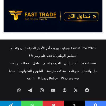
و
ش
ج
ر
ن
ك
و
ة
د
ا
ج
ل
ي
ا
ش
ت
ا
ص
ل
ا
2026 BeirutTime -بتوقيت بيروت آخر الأخبار العاجلة لبنان والعالم
ع
ل
د
المجلس الوطني للاعلام علم وخبر :67
ا
و
ت
beiruttime
اخبار لبنان
العرب والعالم
عاجل
صحافة
رياضة
ف
ا
ي
مال واعمال
منوعات
مقالات مترجمة
العلوم و التكنولوجيا
ميديا
ل
ر
م
osint
Privacy Policy
Who are we
ش
ت
ا
ن
فيسبوك
‫X
بينتيريست
‫YouTube
انستقرام
تيلقرام
واتساب
ف
ق
و
ل
م
ة
ق
ا