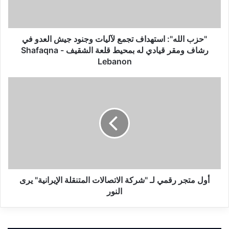
ل
ه
"
:
"حزب الله": استهداف تجمع لآليات وجنود جيش العدو في
ا
رشاف ومقر قيادي له بمحيط قلعة الشقيف - Shafaqna
س
Lebanon
ت
ه
أ
د
و
ا
ل
ف
م
ت
ت
ج
ج
م
ر
ع
ر
ل
ق
آ
م
أول متجر رقمي لـ "شركة الاتصالات المتنقلة الإيرانية" يرى
ل
ي
النور
ي
ل
ا
ـ
ت
"