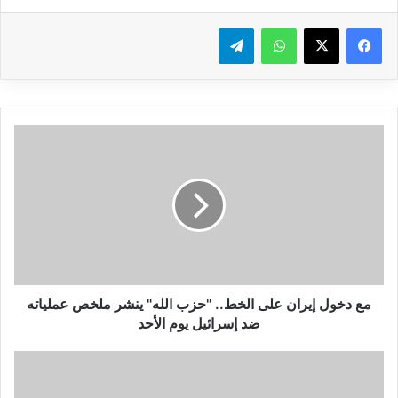
واتساب
تيلقرام
م
ع
د
خ
و
ل
إ
ي
ر
ا
مع دخول إيران على الخط.. "حزب الله" ينشر ملخص عملياته
ن
ضد إسرائيل يوم الأحد
ع
ل
إ
ى
د
ا
ا