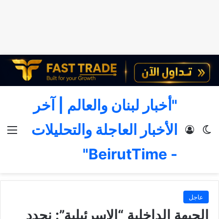
"أخبار لبنان والعالم | آخر
الأخبار العاجلة والتحليلات
الوضع المظلم
تسجيل الدخول
الق
- BeirutTime"
عاجل
الجبهة الداخلية “الإسرئيلية”: نجدد