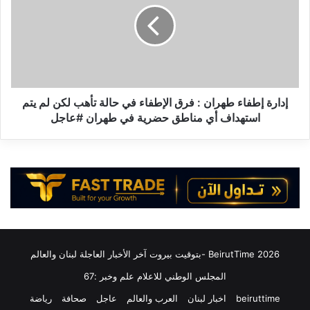
ل
ر
خ
ة
ط
إ
.
ط
.
ف
"
ا
ح
ء
إدارة إطفاء طهران : فرق الإطفاء في حالة تأهب لكن لم يتم
ز
ط
استهداف أي مناطق حضرية في طهران #عاجل
ب
ه
ا
ر
ل
ا
ل
ن
ه
:
"
ف
ي
ر
ن
ق
ش
ا
2026 BeirutTime -بتوقيت بيروت آخر الأخبار العاجلة لبنان والعالم
ر
ل
م
إ
المجلس الوطني للاعلام علم وخبر :67
ل
ط
beiruttime
اخبار لبنان
العرب والعالم
عاجل
صحافة
رياضة
خ
ف