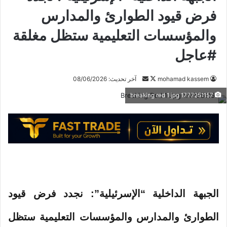
فرض قيود الطوارئ والمدارس
والمؤسسات التعليمية ستظل مغلقة
#عاجل
mohamad kassem
ت
أ
آخر تحديث: 08/06/2026
ا
ر
1777251157 breaking red 1 jpg
ب
س
ع
ل
ع
ب
ل
ر
ى
ي
X
د
ا
إ
الجبهة الداخلية “الإسرئيلية”: نجدد فرض قيود
ل
ك
الطوارئ والمدارس والمؤسسات التعليمية ستظل
ت