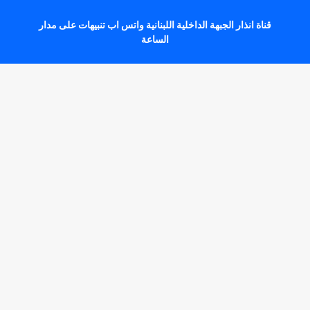
قناة انذار الجبهة الداخلية اللبنانية واتس اب تنبيهات على مدار
الساعة