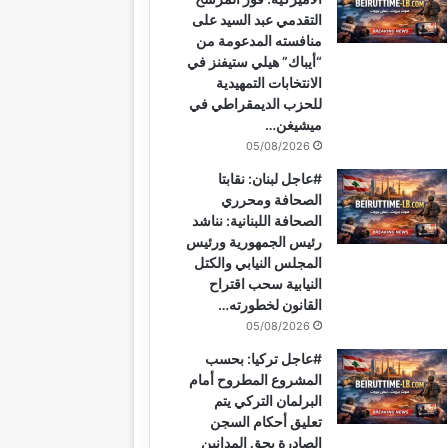
التقدمي عبد السيد على
منافسته المدعومة من
“أيباك” هيلي ستيفنز في
الانتخابات التمهيدية
للحزب الديمقراطي في
ميشيغن…
05/08/2026
#عاجل لبنان: نقابتا
الصحافة ومحرري
الصحافة اللبنانية: نناشد
رئيس الجمهورية ورئيس
المجلس النيابي والكتل
النيابية سحب اقتراح
القانون لخطورته…
05/08/2026
#عاجل تركيا: بحسب
المشروع المطروح أمام
البرلمان التركي يتم
تعليق أحكام السجن
الصادرة بحق المدانين