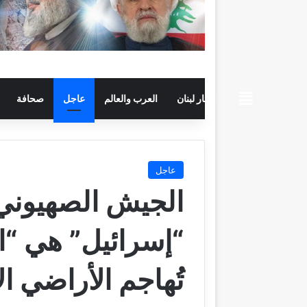
beiruttime
اخبار لبنان
العرب والعالم
عاجل
صحافة
عاجل
الجيش الصهيوني
“إسرائيل” هي “ال
تُهاجم الأراضي ا