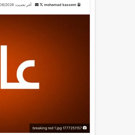
mohamad kassem
ت
أ
آخر تحديث: 08/06/2026
ا
ر
ب
س
ع
ل
ع
ب
ل
ر
ى
ي
X
د
ا
إ
ل
ك
ت
ر
و
ن
ي
ا
1777251157 breaking red 1 jpg