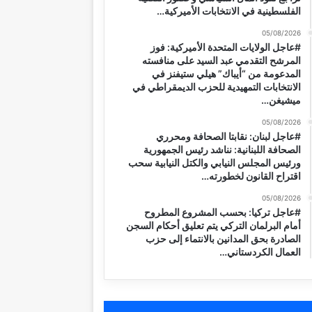
الفلسطينية في الانتخابات الأميركية…
05/08/2026
#عاجل الولايات المتحدة الأميركية: فوز
المرشح التقدمي عبد السيد على منافسته
المدعومة من “أيباك” هيلي ستيفنز في
الانتخابات التمهيدية للحزب الديمقراطي في
ميشيغن…
05/08/2026
#عاجل لبنان: نقابتا الصحافة ومحرري
الصحافة اللبنانية: نناشد رئيس الجمهورية
ورئيس المجلس النيابي والكتل النيابية سحب
اقتراح القانون لخطورته…
05/08/2026
#عاجل تركيا: بحسب المشروع المطروح
أمام البرلمان التركي يتم تعليق أحكام السجن
الصادرة بحق المدانين بالانتماء إلى حزب
العمال الكردستاني…