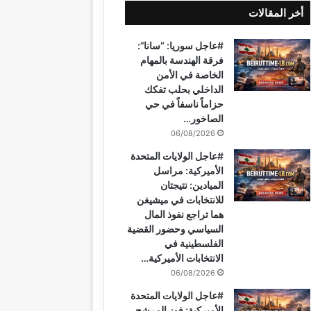
أخر المقالات
ب
ت
u
ت
ق
س
#عاجل سوريا: “سانا”:
و
ي
T
ق
ر
ا
فرقة الهندسة بالمهام
الخاصة في الأمن
ك
ر
u
ر
ا
ب
الداخلي بحلب تفكك
حزاماً ناسفاً في حي
ي
b
ا
م
الصاخور…
06/08/2026
س
e
م
#عاجل الولايات المتحدة
ت
الأميركية: مراسل
الميادين: نتيجتان
للانتخابات في ميشيغن
هما تراجع نفوذ المال
السياسي وحضور القضية
الفلسطينية في
الانتخابات الأميركية…
06/08/2026
#عاجل الولايات المتحدة
الأميركية: فوز المرشح