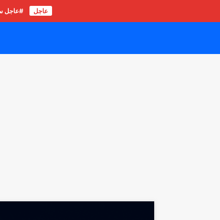
عاجل
#عاجل سور