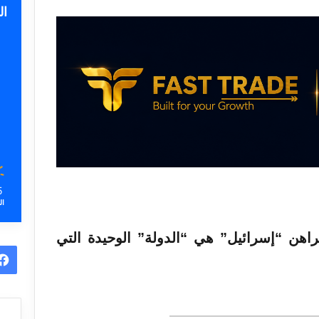
ا
5
ال
اهن “إسرائيل” هي “الدولة” الوحيدة التي