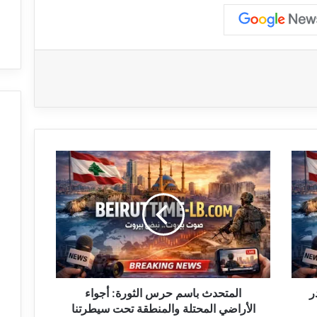
ا
ل
م
ت
ح
د
ث
ب
ا
ر
س
المتحدث باسم حرس الثورة: أجواء
م
الأراضي المحتلة والمنطقة تحت سیطرتنا