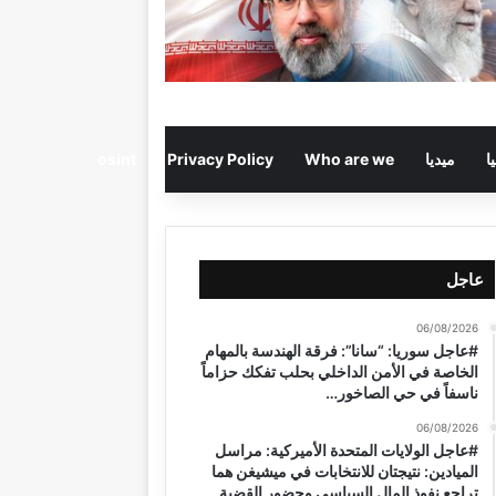
ا
ميديا
Who are we
Privacy Policy
osint
عاجل
06/08/2026
#عاجل سوريا: “سانا”: فرقة الهندسة بالمهام
الخاصة في الأمن الداخلي بحلب تفكك حزاماً
ناسفاً في حي الصاخور…
06/08/2026
#عاجل الولايات المتحدة الأميركية: مراسل
الميادين: نتيجتان للانتخابات في ميشيغن هما
تراجع نفوذ المال السياسي وحضور القضية