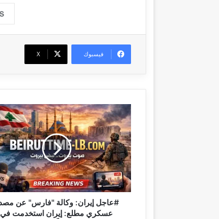
فيسبوك
‫X
#
ع
ا
ج
ل
إ
ي
ر
ا
ن
#عاجل إيران: وكالة "فارس" عن مصد
:
عسكري مطلع: إيران استخدمت في