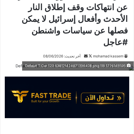
عن انتهاكات وقف إطلاق النار
الأحدث وأفعال إسرائيل لا يمكن
فصلها عن سياسات واشنطن
#عاجل
mohamad kassem
ت
أ
آخر تحديث: 08/06/2026
ا
ر
1776148595 118 Default T Cat 123 638121424871394408 png
ب
س
ع
ل
ع
ب
ل
ر
ى
ي
X
د
ا
إ
ل