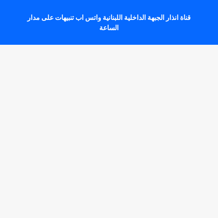
قناة انذار الجبهة الداخلية اللبنانية واتس اب تنبيهات على مدار
الساعة