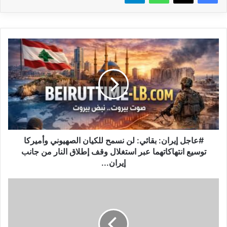
#
ع
ا
ج
ل
إ
ي
ر
ا
ن
#عاجل إيران: بقائي: لن نسمح للكيان الصهيوني وأميركا
:
توسيع انتهاكاتهما عبر استغلال وقف إطلاق النار من جانب
ب
إيران...
ق
ا
و
ئ
ك
ي
ا
:
ل
ل
ة