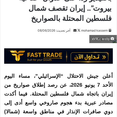
بيروت”.. إيران تقصف شمال
فلسطين المحتلة بالصواريخ
mohamad kassem
ت
أ
آخر تحديث: 08/06/2026
ا
ر
xVRLc webp
ب
س
ع
ل
ع
ب
ل
ر
ى
ي
X
د
أعلن جيش الاحتلال “الإسرائيلي”، مساء اليوم
ا
الأحد 7 يونيو 2026، عن رصد
إطلاق
صواريخ من
إ
إيران
باتجاه شمال فلسطين
المحتلة
. فيما أكدت
ل
ك
مصادر عبرية بدء هجوم صاروخي واسع أدى إلى
ت
دوي صافرات الإنذار في مناطق واسعة (شمالا)
ر