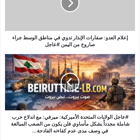
م
ا
ل
ع
د
و
إعلام العدو: صفارات الإنذار تدوي في مناطق الوسط جراء
:
صاروخ من اليمن #عاجل
ص
ف
#
ا
ع
ر
ا
ا
ج
ت
ل
ا
ا
ل
ل
إ
و
ن
ل
ذ
ا
#عاجل الولايات المتحدة الأميركية: ميرفي: مع اندلاع حرب
ا
ي
شاملة مجدداً بشكل مأساوي فلن يكون من الصعب المبالغة
ر
ا
في وصف مدى عدم كفاءته الفادحة...
ت
ت