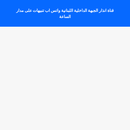
قناة انذار الجبهة الداخلية اللبنانية واتس اب تنبيهات على مدار
الساعة