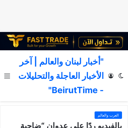
"أخبار لبنان والعالم | آخر
الأخبار العاجلة والتحليلات
الوضع المظلم
تسجيل الدخول
الق
- BeirutTime"
العرب والعالم
بالفيديو ردًا على عدوان “ضاحية