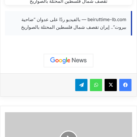
beiruttime-lb.com — بالفيديو ردًا على عدوان “ضاحية
بيروت”.. إيران تقصف شمال فلسطين المحتلة بالصواريخ
واتساب
تيلقرام
إ
ع
ل
ا