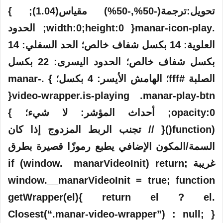
تحويل:ترجمة(-50%,-50%) مقياس(1.04); }
.manar-icon-play{ width:0;height:0; الحدود
العلوية: 14 بكسل شفاف خالص؛ الحد السفلي: 14
بكسل شفاف خالص؛ الحدود اليسرى: 22 بكسل
الصلبة #fff؛ الهامش الأيسر: 4 بكسل؛ } .manar-
video-wrapper.is-playing .manar-play-btn{
opacity:0; أحداث المؤشر: لا شيء؛ }
(function(){ // تجنب الربط المزدوج إذا كان
السمة/المكون الإضافي يطبع رموزًا قصيرة بطرق
غريبة if (window.__manarVideoInit) return;
window.__manarVideoInit = true; function
getWrapper(el){ return el ? el.
Closest(“.manar-video-wrapper”) : null; }