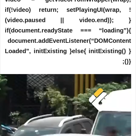
if(!video) return; setPlayingUI(wrap, !
(video.paused || video.end)); }
if(document.readyState === “loading”){
document.addEventListener(“DOMContent
Loaded”, initExisting }else{ initExisting() }
}();