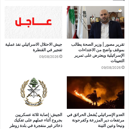
د
ت
ي
ع
ن
د
:
ل
ت
ع
ص
د
ر
ة
تقرير مصور | وزير الصحة يطالب
جيش الاحتلال الاسرائيلي نفذ عملية
ي
أ
بموقف واضح من الاعتداءات
تفجير في القنطرة
ح
ي
الإسرائيلية ويعترض على تمرير
09/08/2026
ا
ا
التعيينات
ت
م
09/08/2026
ت
ع
ر
ل
ا
ى
م
ا
ب
ل
ح
أ
و
ق
ل
ل
العدو الإسرائيلي يُشعل الحرائق في
الجيش: إصابة ثلاثة عسكريين
ع
م
مرتفعات دير المزرعة وكفرحونة
بجروح أثناء عملهم على تفكيك
د
ن
ونيحا وعين التينة
ذخائر غير منفجرة في بلدة زوطر