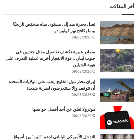
ق
ل
أخر المقالات
م
ع
ا
تصل بحيرة ميد إلى مستوى مياه منخفض تاريخيًا
ل
بينما يكافح نهر كولورادو
ح
09/08/2026
ق
ا
مصادر عبرية تكشف تفاصيل مقتل جنديين في
ئ
جنوب لبنان .. قوة الانفجار أخرت عملية التعرف على
ق
هوية القتيلين
ا
09/08/2026
ل
إيران تحذر دول الخليج: يجب على الولايات المتحدة
م
أن تتوقف وإلا ستتعرضون لضربة شديدة
ع
ر
09/08/2026
و
ف
موترولا تعلن عن أحد أفضل حواسبها
ة
09/08/2026
.
.
.
التدخل الأميركي الياباني لدعم “الين” يهز أسواق