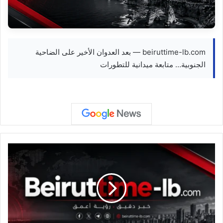
beiruttime-lb.com — بعد العدوان الأخير على الضاحية
الجنوبية… متابعة ميدانية للتطورات
#
ع
ا
ج
ل
م
س
ؤ