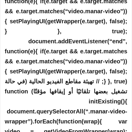
function(e){ if(e.target && e.target.matches
&& e.target.matches(“video.manar-video”))
{ setPlayingUI(getWrapper(e.target), false);
} }, true);
document.addEventListener(“end”,
function(e){ if(e.target && e.target.matches
&& e.target.matches(“video.manar-video”))
{ setPlayingUI(getWrapper(e.target), false);
} }, true); // تهيئة مقاطع الفيديو الحالية (في حالة
تشغيل بعضها تلقائيًا أو إيقافها مؤقتًا) function
initExisting(){
document.querySelectorAll(“.manar-video-
wrapper”).forEach(function(wrap){ var
video = getVideoFromWrapper(wrap);