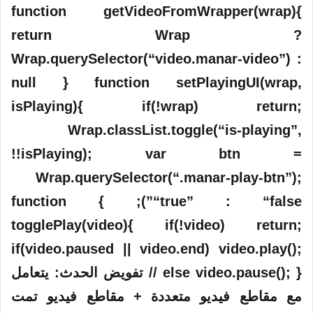
function getVideoFromWrapper(wrap){
return Wrap ?
Wrap.querySelector(“video.manar-video”) :
null } function setPlayingUI(wrap,
isPlaying){ if(!wrap) return;
Wrap.classList.toggle(“is-playing”,
!!isPlaying); var btn =
Wrap.querySelector(“.manar-play-btn”);
“true” : “false”); } function
togglePlay(video){ if(!video) return;
if(video.paused || video.end) video.play();
else video.pause(); } // تفويض الحدث: يتعامل
مع مقاطع فيديو متعددة + مقاطع فيديو تمت