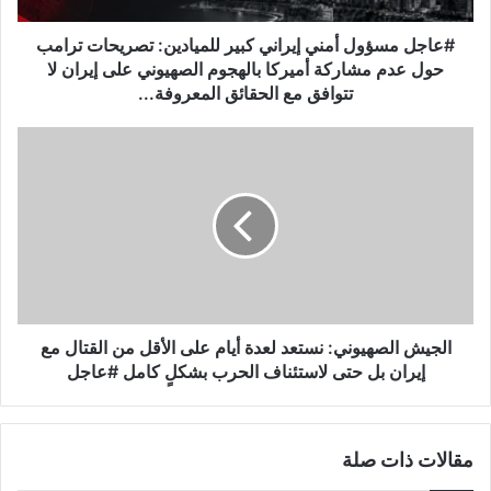
و
ل
#عاجل مسؤول أمني إيراني كبير للميادين: تصريحات ترامب
أ
حول عدم مشاركة أميركا بالهجوم الصهيوني على إيران لا
م
تتوافق مع الحقائق المعروفة...
ن
ي
ا
إ
ل
ي
ج
ر
ي
ا
ش
ن
ا
ي
ل
ك
ص
ب
ه
ي
ي
الجيش الصهيوني: نستعد لعدة أيام على الأقل من القتال مع
ر
و
إيران بل حتى لاستئناف الحرب بشكلٍ كامل #عاجل
ل
ن
ل
ي
م
:
ي
مقالات ذات صلة
ن
ا
س