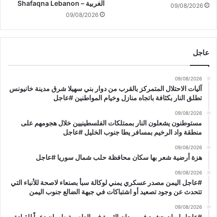
م
الغربية – Shafaqna Lebanon
ا
09/08/2026
م
ل
09/08/2026
ش
ق
ا
ت
ر
ا
عاجل
ك
ل
ة
م
أ
ع
09/08/2026
م
إ
آليات الاحتلال المتمركز بالقرب من دوار بني سهيلا شرق مدينة خانيونس
ي
ي
تطلق النار بكثافة باتجاه منازل وخيام المواطنين #عاجل
ر
ر
09/08/2026
ك
ا
مستوطنون يشعلون النار بممتلكات الفلسطينيين خلال هجومهم على
ا
ن
منطقة واد الرخيم بمسافر يطا جنوب الخليل #عاجل
ب
ب
ا
ل
09/08/2026
ل
ح
هزة أرضية شعر بها سكان محافظة حلب شمال سوريا #عاجل
ه
ت
09/08/2026
ج
ى
#عاجل اليمن مصدر عسكري يمني لوكالة سبأ بصنعاء لاصحة للأنباء التي
و
ل
تتحدث عن وجود تصعيد أو اشتباكات في جبهة الضالع جنوب اليمن
م
ا
ا
س
09/08/2026
ل
#عاجل إيران حشود في ميدان الثورة في العاصمة طهران دعماً للقيادة