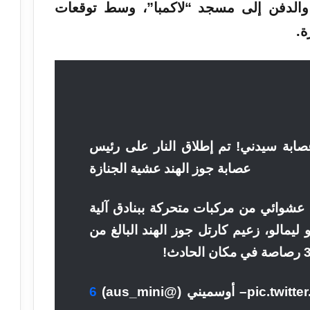
الدفن إلى مسجد “لاكمبا”، وسط توقعات
ة.
صابة
سيدني! تم إطلاق
النار
على رئيس
عصابة جوز الهند عشية الجنازة
عشوائي من مركبات متحركة ببنادق آلية
ليمالو، زعيم كارتل جوز الهند البالغ من
6