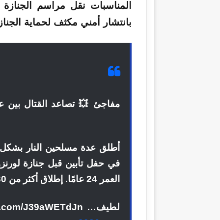
المناسبات نقل مراسم
الجنازة
و
بانتشار أمني مكثف لحماية الجناز
مفاجئ 💥 تصاعد القتال بين
ع
أطلق عدة مسلحين النار بشكل 
في حفل تأبين قبل جنازة لورنزو 
العمر 24 عامًا. إطلاق أكثر من 30 رصاصة في مكان الحادث!
لطيف… pic.twitter.com/J39aWETdJn– أوسميني (@aus_mini)