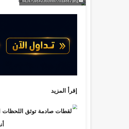
6a2470a642360465774aaee2 png
ب
س
ع
ل
ع
ب
ل
ر
ى
ي
X
د
ا
إ
ل
ك
ت
ر
و
إقرأ المزيد
ن
ي
ا