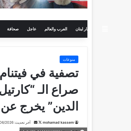
beiruttime
اخبار لبنان
العرب والعالم
عاجل
صحافة
منوعات
تصفية في فيتنام
صراع الـ “كارتيل
الدين” يخرج عن 
mohamad kassem
ت
أ
آخر تحديث: 08/06/2026
ا
ر