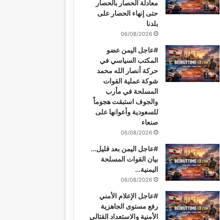
معادلة الحصار بالحصار
ك
ر
u
ر
ا
ب
حتى إنهاء الحصار على
بلدنا
ي
b
ا
م
06/08/2026
س
e
م
#عاجل اليمن عضو
المكتب السياسي في
ت
حركة أنصار الله محمد
شوكة عملية القوات
المسلحة في مأرب
والجوف استبقت هجوماً
للسعودية وأعوانها على
صنعاء
06/08/2026
#عاجل اليمن بعد قليل…
بيان القوات المسلحة
اليمنية…
06/08/2026
#عاجل الإعلام الأمني
رفع مستوى الجاهزية
الأمنية والاستعداد القتالي