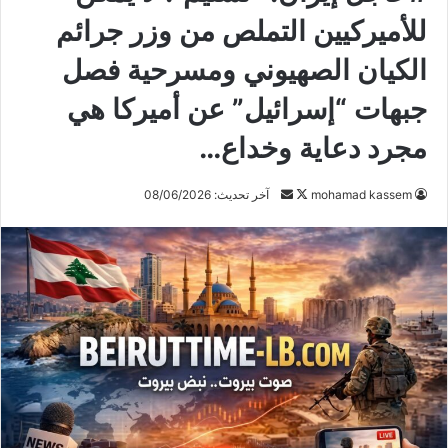
للأميركيين التملص من وزر جرائم
الكيان الصهيوني ومسرحية فصل
جبهات “إسرائيل” عن أميركا هي
مجرد دعاية وخداع…
mohamad kassem
ت
أ
آخر تحديث: 08/06/2026
ا
ر
ب
س
ع
ل
ع
ب
ل
ر
ى
ي
X
د
ا
إ
ل