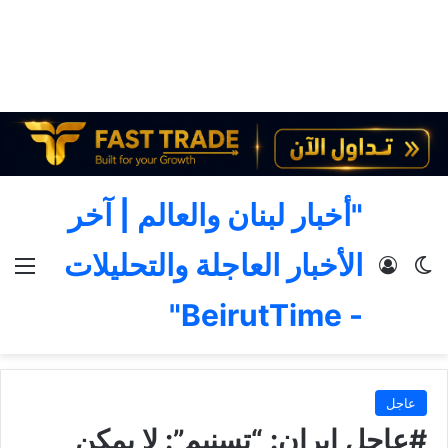
"أخبار لبنان والعالم | آخر
الأخبار العاجلة والتحليلات
الوضع المظلم
تسجيل الدخول
الق
- BeirutTime"
عاجل
#عاجل إيران: “تسنيم”: لا يمكن