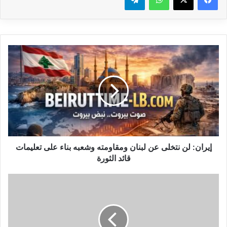
إ
ي
ر
ا
ن
:
ل
ن
ن
ت
إيران: لن نتخلى عن لبنان ومقاومته وشعبه بناء على تعليمات
خ
قائد الثورة
ل
ى
ر
ع
ئ
ن
ي
ل
س
ب
م