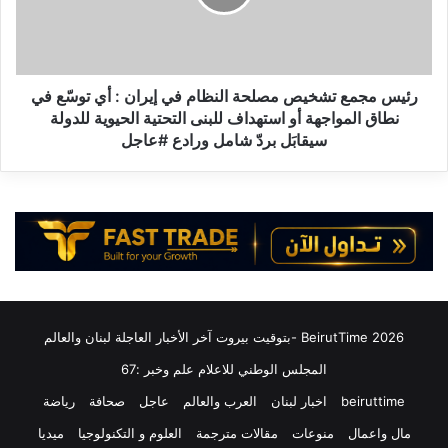
ن
ج
ا
م
ن
ع
و
ت
م
ش
رئيس مجمع تشخيص مصلحة النظام في إيران : أي توسّع في
ق
خ
نطاق المواجهة أو استهداف للبنى التحتية الحيوية للدولة
ا
ي
سيقابَل بردّ شامل ورادع #عاجل
و
ص
م
م
ت
ص
ه
ل
و
ح
ش
ة
ع
ا
ب
ل
ه
ن
2026 BeirutTime -بتوقيت بيروت آخر الأخبار العاجلة لبنان والعالم
ب
ظ
ن
ا
المجلس الوطني للاعلام علم وخبر :67
ا
م
beiruttime
اخبار لبنان
العرب والعالم
عاجل
صحافة
رياضة
ء
ف
ع
ي
مال واعمال
منوعات
مقالات مترجمة
العلوم و التكنولوجيا
ميديا