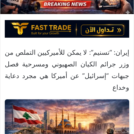
ك
ت
ر
و
ن
ي
ا
إيران: “تسنيم”: لا يمكن للأميركيين التملص من
وزر جرائم الكيان الصهيوني ومسرحية فصل
جبهات “إسرائيل” عن أميركا هي مجرد دعاية
وخداع