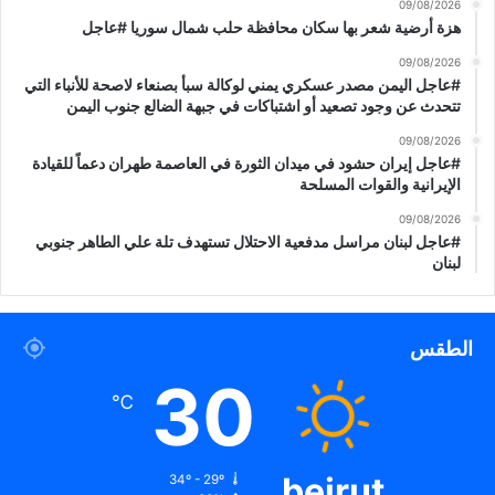
09/08/2026
ل
هزة أرضية شعر بها سكان محافظة حلب شمال سوريا #عاجل
م
س
09/08/2026
ل
#عاجل اليمن مصدر عسكري يمني لوكالة سبأ بصنعاء لاصحة للأنباء التي
ح
تتحدث عن وجود تصعيد أو اشتباكات في جبهة الضالع جنوب اليمن
ة
09/08/2026
ب
#عاجل إيران حشود في ميدان الثورة في العاصمة طهران دعماً للقيادة
ق
الإيرانية والقوات المسلحة
و
ة
09/08/2026
#عاجل لبنان مراسل مدفعية الاحتلال تستهدف تلة علي الطاهر جنوبي
و
لبنان
ل
ن
ن
ت
الطقس
ر
30
ا
℃
ج
ع
ف
ي
beirut
34º - 29º