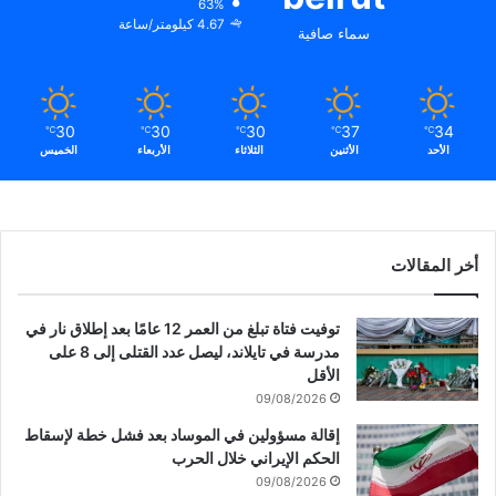
ا
63%
ل
4.67 كيلومتر/ساعة
سماء صافية
د
ف
ا
ع
30
30
30
37
34
℃
℃
℃
℃
℃
ع
الأحد
الأثنين
الثلاثاء
الأربعاء
الخميس
ن
م
ص
ا
ل
أخر المقالات
ح
ن
ا
توفيت فتاة تبلغ من العمر 12 عامًا بعد إطلاق نار في
و
مدرسة في تايلاند، ليصل عدد القتلى إلى 8 على
أ
الأقل
م
09/08/2026
ن
إقالة مسؤولين في الموساد بعد فشل خطة لإسقاط
ب
الحكم الإيراني خلال الحرب
ل
09/08/2026
ا