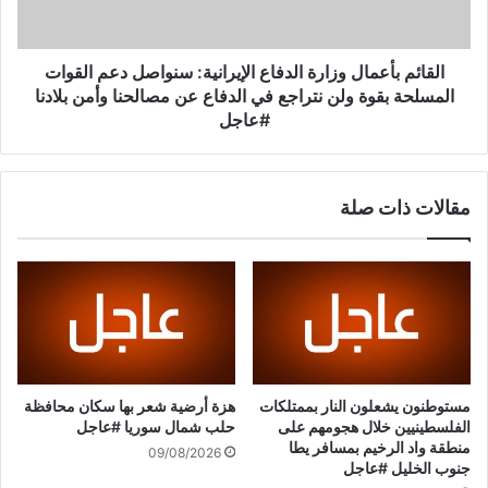
ب
و
أ
إ
ع
ي
م
القائم بأعمال وزارة الدفاع الإيرانية: سنواصل دعم القوات
ر
ا
المسلحة بقوة ولن نتراجع في الدفاع عن مصالحنا وأمن بلادنا
ا
ل
#عاجل
ن
و
ا
ز
ل
ا
ت
مقالات ذات صلة
ر
و
ة
ق
ا
ف
ل
ف
د
و
ف
ر
ا
ا
ع
ع
ا
مستوطنون يشعلون النار بممتلكات
هزة أرضية شعر بها سكان محافظة
ن
ل
الفلسطينيين خلال هجومهم على
حلب شمال سوريا #عاجل
إ
إ
منطقة واد الرخيم بمسافر يطا
09/08/2026
ط
ي
جنوب الخليل #عاجل
ل
ر