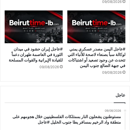
09/08/2026
ا
ا
ق
ن
ا
ي
ل
ة
ن
:
ا
س
ر
ن
#
و
#عاجل اليمن مصدر عسكري يمني
#عاجل إيران حشود في ميدان
ع
ا
لوكالة سبأ بصنعاء لاصحة للأنباء التي
الثورة في العاصمة طهران دعماً
ا
ص
تتحدث عن وجود تصعيد أو اشتباكات
للقيادة الإيرانية والقوات المسلحة
ج
في جبهة الضالع جنوب اليمن
ل
09/08/2026
ل
د
09/08/2026
ع
م
ا
عاجل
ل
ق
و
09/08/2026
ا
مستوطنون يشعلون النار بممتلكات الفلسطينيين خلال هجومهم على
ت
منطقة واد الرخيم بمسافر يطا جنوب الخليل #عاجل
ا