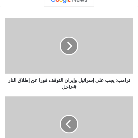
ت
ر
ا
م
ب
:
ي
ج
ب
ع
ترامب: يجب على إسرائيل وإيران التوقف فورا عن إطلاق النار
ل
#عاجل
ى
إ
ا
س
ل
ر
ق
ا
ا
ئ
ئ
ي
م
ل