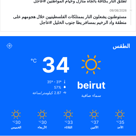
تطلق النار بكثافة باتجاه منازل وخيام المواطنين #عاجل
ا
09/08/2026
ل
مستوطنون يشعلون النار بممتلكات الفلسطينيين خلال هجومهم على
ش
منطقة واد الرخيم بمسافر يطا جنوب الخليل #عاجل
م
ا
ل
ي
الطقس
و
34
ا
℃
ل
ب
ا
ب
beirut
35º - 31º
57%
ل
2.87 كيلومتر/ساعة
ي
سماء صافية
ة
و
ا
ل
30
30
33
37
35
℃
℃
℃
℃
℃
خ
الأحد
الأثنين
الثلاثاء
الأربعاء
الخميس
ر