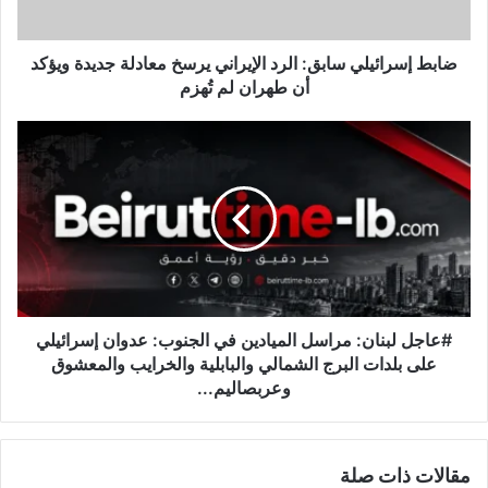
ا
ئ
ي
ضابط إسرائيلي سابق: الرد الإيراني يرسخ معادلة جديدة ويؤكد
ل
أن طهران لم تُهزم
ي
س
#
ا
ع
ب
ا
ق
ج
:
ل
ا
ل
ل
ب
ر
ن
د
ا
ا
ن
#عاجل لبنان: مراسل الميادين في الجنوب: عدوان إسرائيلي
ل
:
على بلدات البرج الشمالي والبابلية والخرايب والمعشوق
إ
م
وعربصاليم...
ي
ر
ر
ا
ا
س
ن
مقالات ذات صلة
ل