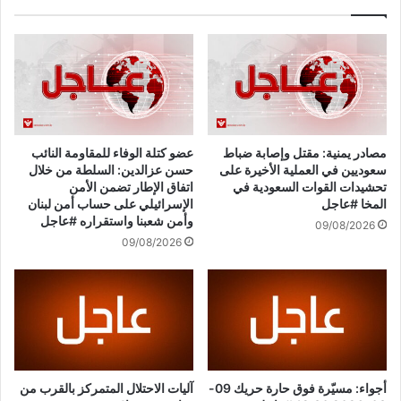
ي
ا
ي
ل
ر
م
س
ي
خ
ا
م
د
ع
ي
ا
ن
مصادر يمنية: مقتل وإصابة ضباط
عضو كتلة الوفاء للمقاومة النائب
د
ف
سعوديين في العملية الأخيرة على
حسن عزالدين: السلطة من خلال
ل
ي
تحشيدات القوات السعودية في
اتفاق الإطار تضمن الأمن
ة
ا
المخا #عاجل
الإسرائيلي على حساب أمن لبنان
ج
ل
وأمن شعبنا واستقراره #عاجل
09/08/2026
د
ج
09/08/2026
ي
ن
د
و
ة
ب
و
:
ي
ع
ؤ
د
ك
و
د
ا
أجواء: مسيّرة فوق حارة حريك 09-
آليات الاحتلال المتمركز بالقرب من