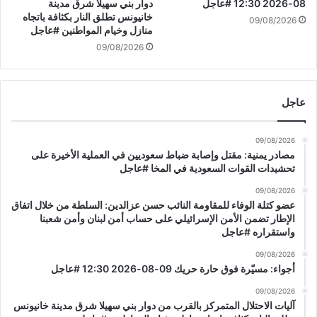
أ
ن
08-2026 12:30 #عاجل
دوار بني سهيلا شرق مدينة
ن
خانيونس تطلق النار بكثافة باتجاه
إ
09/08/2026
منازل وخيام المواطنين #عاجل
ط
س
ه
ر
09/08/2026
ر
ا
ا
ئ
ن
ي
عاجل
ل
ل
م
ي
تُ
ع
09/08/2026
ه
ل
مصادر يمنية: مقتل وإصابة ضباط سعوديين في العملية الأخيرة على
ز
ى
تحشيدات القوات السعودية في المخا #عاجل
م
ب
09/08/2026
ل
عضو كتلة الوفاء للمقاومة النائب حسن عزالدين: السلطة من خلال اتفاق
د
الإطار تضمن الأمن الإسرائيلي على حساب أمن لبنان وأمن شعبنا
ا
واستقراره #عاجل
ت
ا
09/08/2026
أجواء: مسيّرة فوق حارة حريك 09-08-2026 12:30 #عاجل
ل
ب
09/08/2026
ر
آليات الاحتلال المتمركز بالقرب من دوار بني سهيلا شرق مدينة خانيونس
ج