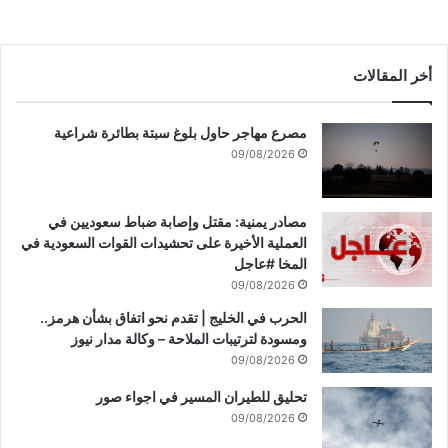
ا
ي
ب
و
أخر المقالات
ا
ل
مصرع مهاجر حاول بلوغ سبتة بطائرة شراعية
م
09/08/2026
ع
ش
و
ق
مصادر يمنية: مقتل وإصابة ضباط سعوديين في
و
العملية الأخيرة على تحشيدات القوات السعودية في
ع
المخا #عاجل
ر
09/08/2026
ب
الحرب في الخليج | تقدم نحو اتفاق بشأن هرمز..
ص
ومسودة لترتيبات الملاحة – وكالة مدار نيوز
ا
09/08/2026
ل
ي
تحليق للطيران المسير في اجواء صور
م
09/08/2026
.