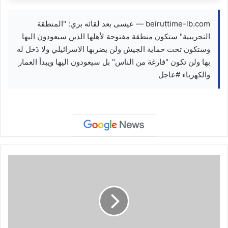
beiruttime-lb.com — عيسى​ بعد لقائه بري​: "المنطقة
التجريبية" ستكون منطقة مفتوحة لأهلها الذين سيعودون اليها
وستكون تحت حماية الجيش ولن يضربها الاسرائيلي ولا دَخل له
بها ولن تكون "فارغة من الناس" بل سيعودون اليها ويبدأ العمار
والكهرباء #عاجل
ض
ا
ب
ط
إ
س
ر