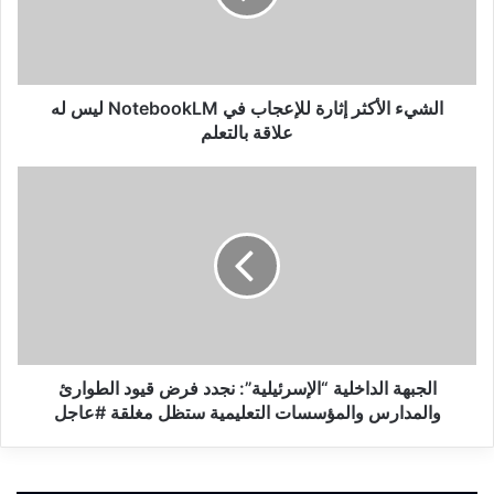
NotebookLM
ليس
له
علاقة
بالتعلم
الشيء الأكثر إثارة للإعجاب في NotebookLM ليس له
علاقة بالتعلم
الجبهة
الداخلية
“الإسرئيلية”:
نجدد
فرض
قيود
الطوارئ
والمدارس
والمؤسسات
التعليمية
الجبهة الداخلية “الإسرئيلية”: نجدد فرض قيود الطوارئ
ستظل
والمدارس والمؤسسات التعليمية ستظل مغلقة #عاجل
مغلقة
#عاجل