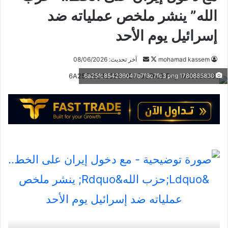
الله” ينشر ملخص عملياته ضد
إسرائيل يوم الأحد
تابع
أرسل
mohamad kassem
آخر تحديث: 08/06/2026
على
بريدا
1780885830 6a25fc854236047b7f3c7fc3 png
X
إلكترونيا