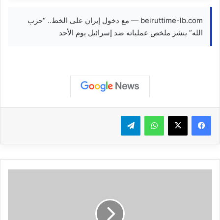
beiruttime-lb.com — مع دخول إيران على الخط.. “حزب
الله” ينشر ملخص عملياته ضد إسرائيل يوم الأحد
واتساب
تيلقرام
الشيء
الأكثر
إثارة
للإعجاب
في