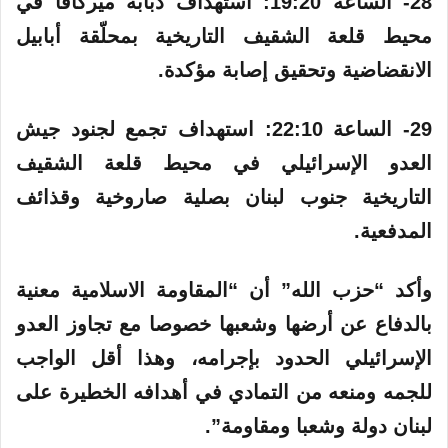
28- الساعة 19:20: استهداف دبابة ميركافا في
محيط قلعة الشقيف التاريخية بمحلّقة أبابيل
الانقضاضية وتحقيق إصابة مؤكدة.
29- الساعة 22:10:‏ استهداف تجمع لجنود جيش
العدو الإسرائيلي في محيط قلعة الشقيف
التاريخية جنوب لبنان بصلية صاروخية وقذائف
المدفعية.
وأكد “حزب الله” أن “المقاومة الاسلامية معنية
بالدفاع عن أرضها وشعبها خصوصا مع تجاوز العدو
الإسرائيلي الحدود بإجرامه، وهذا أقل الواجب
للجمه ومنعه من التمادي في أهدافه الخطيرة على
لبنان دولة وشعبا ومقاومة”.