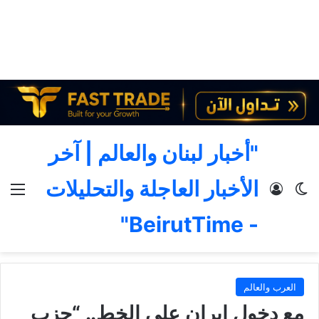
"أخبار لبنان والعالم | آخر
الأخبار العاجلة والتحليلات
الوضع المظلم
تسجيل الدخول
الق
- BeirutTime"
العرب والعالم
مع دخول إيران على الخط.. “حزب