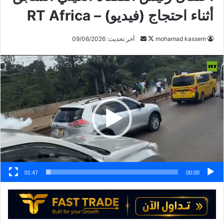
أثناء احتجاج (فيديو) – RT Africa
تابع
أرسل
mohamad kassem
آخر تحديث: 09/06/2026
على
بريدا
مشغل
X
إلكترونيا
الفيديو
01:47
00:00