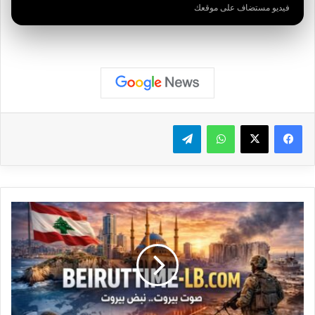
فيديو مستضاف على موقعك
واتساب
تيلقرام
#عاجل
وسائل
إعلام
إسرائيلية:
القناة
"الـ12":
أعمال
بحث