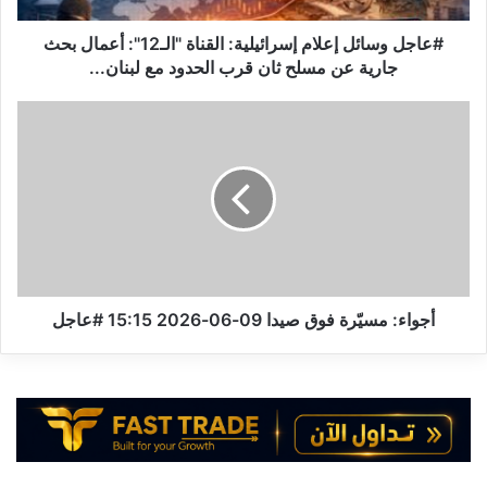
جارية
عن
#عاجل وسائل إعلام إسرائيلية: القناة "الـ12": أعمال بحث
مسلح
جارية عن مسلح ثان قرب الحدود مع لبنان...
ثان
قرب
أجواء:
الحدود
مسيّرة
مع
فوق
لبنان...
صيدا
09-
06-
2026
15:15
#عاجل
أجواء: مسيّرة فوق صيدا 09-06-2026 15:15 #عاجل