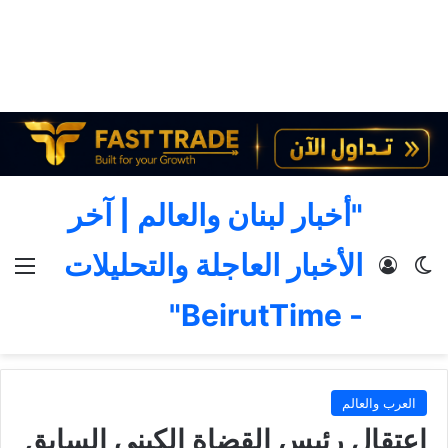
"أخبار لبنان والعالم | آخر
الأخبار العاجلة والتحليلات
الوضع المظلم
تسجيل الدخول
الق
- BeirutTime"
العرب والعالم
اعتقال رئيس القضاة الكيني السابق