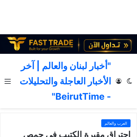
"أخبار لبنان والعالم | آخر
الأخبار العاجلة والتحليلات
الوضع المظلم
تسجيل الدخول
الق
- BeirutTime"
العرب والعالم
احتراق مقبرة الكتيب في حمص