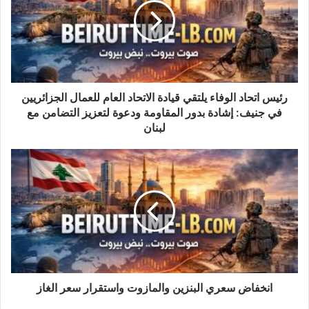
يلتقي
قيادة
الاتحاد
العام
للعمال
الجزائريين
في
رئيس اتحاد الوفاء يلتقي قيادة الاتحاد العام للعمال الجزائريين
جنيف:
في جنيف: إشادة بدور المقاومة ودعوة لتعزيز التضامن مع
إشادة
لبنان
بدور
المقاومة
انخفاض
ودعوة
سعري
لتعزيز
البنزين
التضامن
والمازوت
مع
واستقرار
لبنان
سعر
الغاز
انخفاض سعري البنزين والمازوت واستقرار سعر الغاز