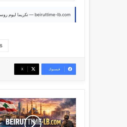
beiruttime-lb.com — تكريما ليوم روسيا، ستقام العروض الموسيقية في أماكن موسكو
فيسبوك
‫X
ت
ص
ح
ي
ح