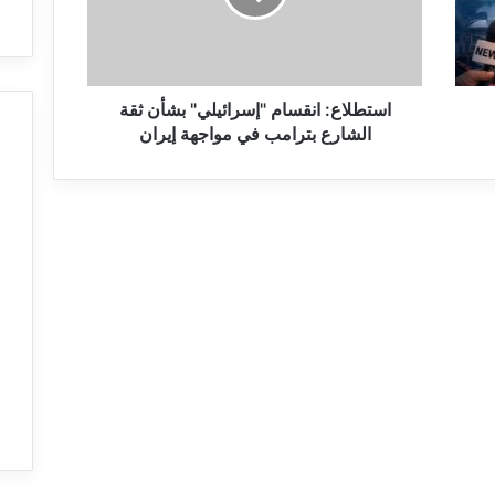
ا
ع
:
ا
ن
استطلاع: انقسام "إسرائيلي" بشأن ثقة
ق
الشارع بترامب في مواجهة إيران
س
ا
م
"
إ
س
ر
ا
ئ
ي
ل
ي
"
ب
ش