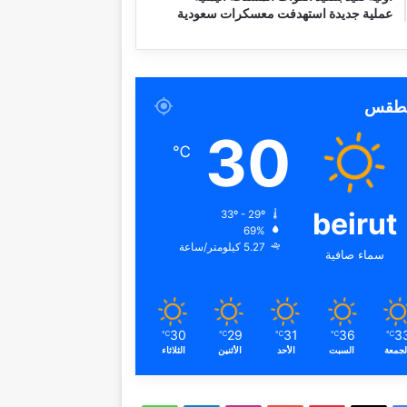
عملية جديدة استهدفت معسكرات سعودية
لطقس
30
℃
beirut
33º - 29º
69%
5.27 كيلومتر/ساعة
سماء صافية
30
29
31
36
3
℃
℃
℃
℃
℃
لجمعة
السبت
الأحد
الأثنين
الثلاثاء