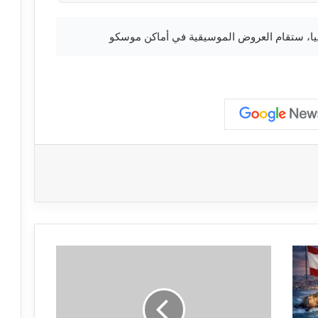
ا
س
ت
ط
ل