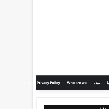
ا
ميديا
Who are we
Privacy Policy
osint