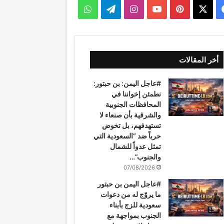
ف
ب
ا
ت
و
ي
X
ي
Y
ن
ي
ا
س
ن
o
س
ل
ت
أخر المقالات
ب
ت
u
ت
ق
س
#عاجل اليمن: بن حبتور:
و
ي
T
ق
ر
ا
نطمئن إخواننا في
المحافظات الجنوبية
ك
ر
u
ر
ا
ب
والشرقية بأن صنعاء لا
تستهدفهم، بل تخوض
ي
b
ا
م
حرباً ضد “السعودية التي
تمثل عدواً للشمال
س
e
م
والجنوب”…
ت
07/08/2026
#عاجل اليمن بن حبتور
ما يروّج له من دعوات
سعودية للزج بأبناء
الجنوب بمواجهة مع