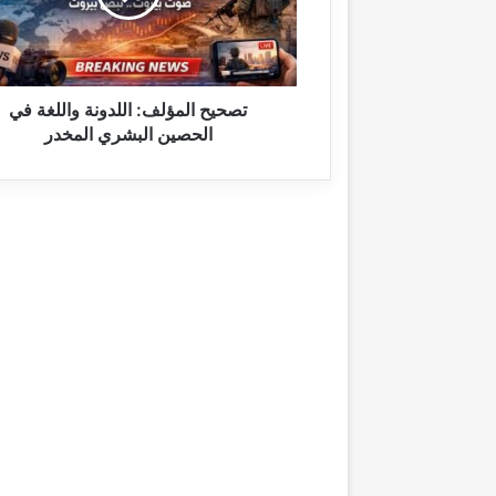
ا
ل
م
ؤ
ل
تصحيح المؤلف: اللدونة واللغة في
ف
الحصين البشري المخدر
:
ا
ل
ل
د
و
ن
ة
و
ا
ل
ل
غ
ة
ف