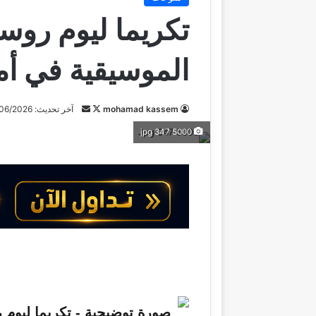
تكريما ليوم روس
الموسيقية في أ
mohamad kassem
ت
أ
آخر تحديث: 12/06/2026
ا
ر
5000 347 jpg
ب
س
ع
ل
ع
ب
ل
ر
ى
ي
X
د
ا
إ
ل
ك
ت