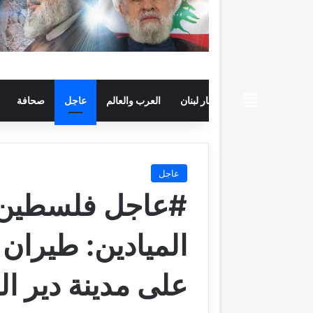
beiruttime
اخبار لبنان
العرب والعالم
عاجل
صحافة
عاجل
#عاجل فلسطين ا
الميادين: طيران 
على مدينة دير 