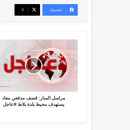
فيسبوك
‫X
م
ر
ا
س
ل
ا
ل
م
ن
ا
مراسل المنار: قصف مدفعي معاد
ر
يستهدف محيط بلدة بلاط #عاجل
:
ق
ص
ف