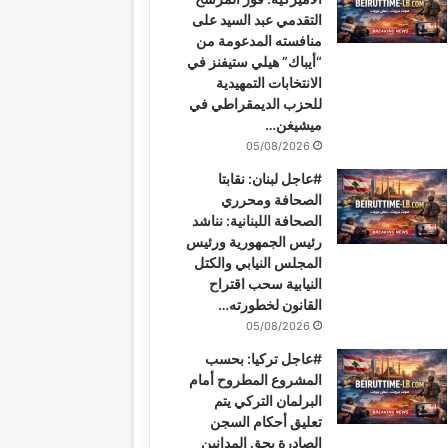
التقدمي عبد السيد على
منافسته المدعومة من
“أيباك” هيلي ستيفنز في
الانتخابات التمهيدية
للحزب الديمقراطي في
ميشيغن…
05/08/2026
#عاجل لبنان: نقابتا
الصحافة ومحرري
الصحافة اللبنانية: نناشد
رئيس الجمهورية ورئيس
المجلس النيابي والكتل
النيابية سحب اقتراح
القانون لخطورته…
05/08/2026
#عاجل تركيا: بحسب
المشروع المطروح أمام
البرلمان التركي يتم
تعليق أحكام السجن
الصادرة بحق المدانين