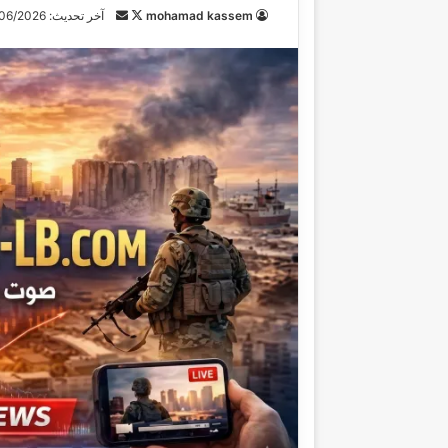
mohamad kassem
ت
أ
آخر تحديث: 12/06/2026
ا
ر
ب
س
ع
ل
ع
ب
ل
ر
ى
ي
X
د
ا
إ
ل
ك
ت
ر
و
ن
ي
ا