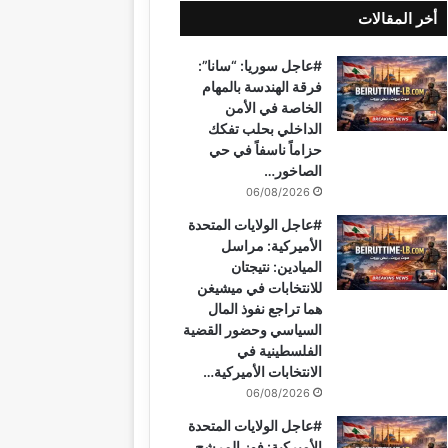
أخر المقالات
ب
ت
u
ت
ق
س
#عاجل سوريا: “سانا”:
و
ي
T
ق
ر
ا
فرقة الهندسة بالمهام
الخاصة في الأمن
ك
ر
u
ر
ا
ب
الداخلي بحلب تفكك
حزاماً ناسفاً في حي
ي
b
ا
م
الصاخور…
06/08/2026
س
e
م
#عاجل الولايات المتحدة
ت
الأميركية: مراسل
الميادين: نتيجتان
للانتخابات في ميشيغن
هما تراجع نفوذ المال
السياسي وحضور القضية
الفلسطينية في
الانتخابات الأميركية…
06/08/2026
#عاجل الولايات المتحدة
الأميركية: فوز المرشح