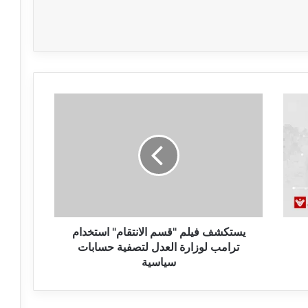
ي
س
ت
ك
ش
ف
ف
ي
ل
م
يستكشف فيلم "قسم الانتقام" استخدام
"
ترامب لوزارة العدل لتصفية حسابات
ق
سياسية
س
م
ا