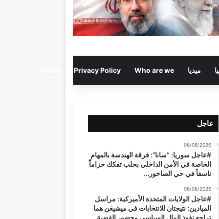
ا
ميديا
Who are we
Privacy Policy
osint
عاجل
06/08/2026
#عاجل سوريا: “سانا”: فرقة الهندسة بالمهام
الخاصة في الأمن الداخلي بحلب تفكك حزاماً
ناسفاً في حي الصاخور…
06/08/2026
#عاجل الولايات المتحدة الأميركية: مراسل
الميادين: نتيجتان للانتخابات في ميشيغن هما
تراجع نفوذ المال السياسي وحضور القضية