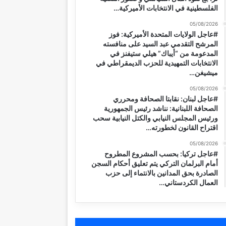
الفلسطينية في الانتخابات الأميركية…
05/08/2026
#عاجل الولايات المتحدة الأميركية: فوز
المرشح التقدمي عبد السيد على منافسته
المدعومة من “أيباك” هيلي ستيفنز في
الانتخابات التمهيدية للحزب الديمقراطي في
ميشيغن…
05/08/2026
#عاجل لبنان: نقابتا الصحافة ومحرري
الصحافة اللبنانية: نناشد رئيس الجمهورية
ورئيس المجلس النيابي والكتل النيابية سحب
اقتراح القانون لخطورته…
05/08/2026
#عاجل تركيا: بحسب المشروع المطروح
أمام البرلمان التركي يتم تعليق أحكام السجن
الصادرة بحق المدانين بالانتماء إلى حزب
العمال الكردستاني…