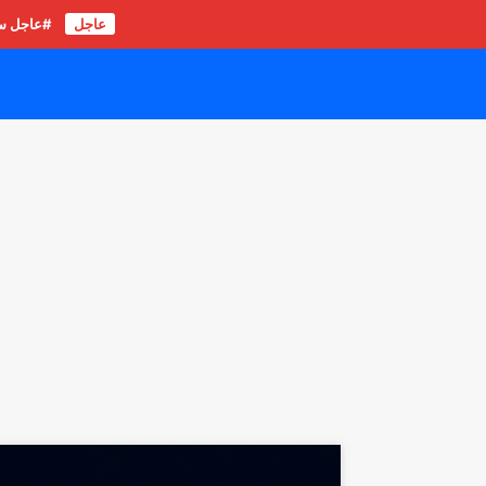
عاجل
#عاجل سور