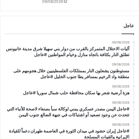
و
09/08/2026
م
و
ن
عاجل
ه
و
ص
09/08/2026
د
آليات الاحتلال المتمركز بالقرب من دوار بني سهيلا شرق مدينة خانيونس
ا
تطلق النار بكثافة باتجاه منازل وخيام المواطنين #عاجل
ل
09/08/2026
ا
مستوطنون يشعلون النار بممتلكات الفلسطينيين خلال هجومهم على
ح
منطقة واد الرخيم بمسافر يطا جنوب الخليل #عاجل
ت
ل
09/08/2026
ا
هزة أرضية شعر بها سكان محافظة حلب شمال سوريا #عاجل
ل
09/08/2026
و
#عاجل اليمن مصدر عسكري يمني لوكالة سبأ بصنعاء لاصحة للأنباء التي
ش
تتحدث عن وجود تصعيد أو اشتباكات في جبهة الضالع جنوب اليمن
ه
د
09/08/2026
#عاجل إيران حشود في ميدان الثورة في العاصمة طهران دعماً للقيادة
ا
الإيرانية والقوات المسلحة
ؤ