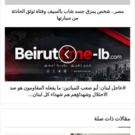
ي
م
مصر.. شخص يمزق جسد شاب بالسيف وفتاة توثق الحادثة
ز
من سيارتها
ق
ج
#
س
ع
د
ا
ش
ج
ا
ل
ب
ل
ب
ب
ا
ن
ل
ا
س
ن
#عاجل لبنان: أبو صعب للميادين: ما يفعله المقاومون هو صد
ي
:
الاحتلال وشهداؤهم هم شهداء كل لبنان...
ف
أ
و
ب
ف
و
مقالات ذات صلة
ت
ص
ا
ع
ة
ب