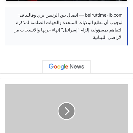
beiruttime-lb.com — اتصال بين الرئيس بري وقاليباف:
لوجوب أن تطلع الولايات المتحدة والجهات الضامنة لمذكرة
التفاهم بمسؤولية إلزام “إسرائيل” إنهاء حربها والانسحاب من
الأراضي اللبنانية
م
ص
ر
.
.
ش
خ
ص