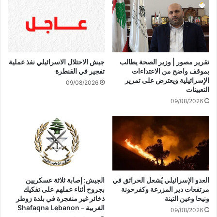
ت
ل
و
ل
ث
م
ق
ي
ا
ا
ل
د
تقرير مصور | وزير الصحة يطالب
جيش الاحتلال الاسرائيلي نفذ عملية
ح
ي
بموقف واضح من الاعتداءات
تفجير في القنطرة
ا
ن
الإسرائيلية ويعترض على تمرير
09/08/2026
د
:
التعيينات
ث
م
09/08/2026
ة
ا
م
ي
ن
ف
س
ع
ي
ل
ا
ه
ر
ا
ت
ل
العدو الإسرائيلي يُشعل الحرائق في
الجيش: إصابة ثلاثة عسكريين
ه
م
مرتفعات دير المزرعة وكفرحونة
بجروح أثناء عملهم على تفكيك
ا
ق
ونيحا وعين التينة
ذخائر غير منفجرة في بلدة زوطر
الغربية – Shafaqna Lebanon
ا
09/08/2026