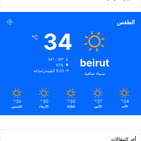
ه
م
ه
الطقس
م
34
ش
℃
ه
د
ا
ء
beirut
34º - 30º
ك
57%
5.03 كيلومتر/ساعة
ل
سماء صافية
ل
ب
ن
ا
30
30
30
37
34
℃
℃
℃
℃
℃
ن
الأحد
الأثنين
الثلاثاء
الأربعاء
الخميس
.
.
.
أخر المقالات