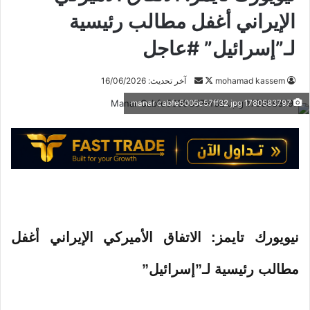
الإيراني أغفل مطالب رئيسية
لـ”إسرائيل” #عاجل
mohamad kassem
ت
أ
آخر تحديث: 16/06/2026
ا
ر
1780583797 manar cabfe5005c57ff32 jpg
ب
س
ع
ل
ع
ب
ل
ر
ى
ي
X
د
ا
إ
نيويورك تايمز: الاتفاق الأميركي الإيراني أغفل
ل
ك
مطالب رئيسية لـ”إسرائيل”
ت
ر