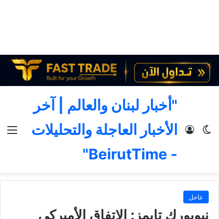
"أخبار لبنان والعالم | آخر
الأخبار العاجلة والتحليلات
الوضع المظلم
تسجيل الدخول
الق
- BeirutTime"
عاجل
نيويورك تايمز: الاتفاق الأميركي