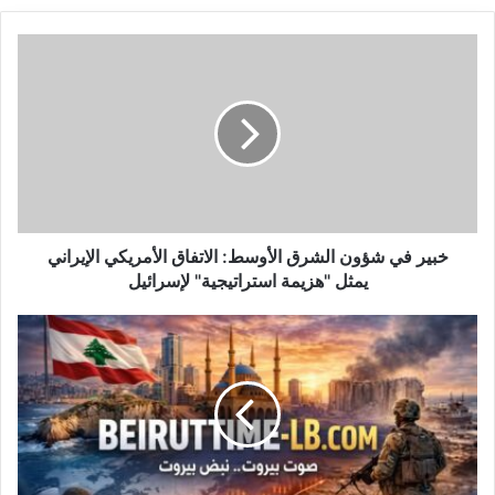
خ
ب
ي
ر
ف
ي
ش
ؤ
و
ن
خبير في شؤون الشرق الأوسط: الاتفاق الأمريكي الإيراني
ا
يمثل "هزيمة استراتيجية" لإسرائيل
ل
ش
غ
ر
و
ق
ت
ا
ي
ل
ر
أ
ي
و
ش
س
: