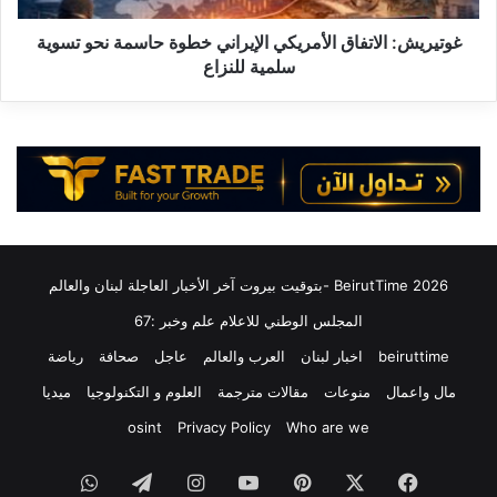
ط
ا
:
ل
غوتيريش: الاتفاق الأمريكي الإيراني خطوة حاسمة نحو تسوية
ا
ا
سلمية للنزاع
ل
ت
ا
ف
ت
ا
ف
ق
ا
ا
ق
ل
ا
أ
ل
م
أ
ر
2026 BeirutTime -بتوقيت بيروت آخر الأخبار العاجلة لبنان والعالم
م
ي
ر
ك
المجلس الوطني للاعلام علم وخبر :67
ي
ي
beiruttime
اخبار لبنان
العرب والعالم
عاجل
صحافة
رياضة
ك
ا
ي
ل
مال واعمال
منوعات
مقالات مترجمة
العلوم و التكنولوجيا
ميديا
ا
إ
osint
Privacy Policy
Who are we
ل
ي
إ
ر
فيسبوك
‫X
بينتيريست
‫YouTube
انستقرام
تيلقرام
واتساب
ي
ا