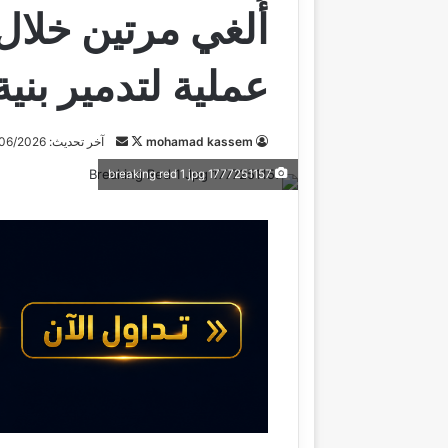
أُلغي مرتين خلال ا
عملية لتدمير بني
mohamad kassem
ت
أ
آخر تحديث: 17/06/2026
ا
ر
1777251157 breaking red 1 jpg
ب
س
ع
ل
ع
ب
ل
ر
ى
ي
X
د
ا
إ
ل
ك
ت