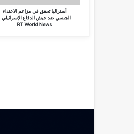
ت
ح
أستراليا تحقق في مزاعم الاعتداء
ق
الجنسي ضد جيش الدفاع الإسرائيلي -
ق
RT World News
ف
ي
م
ز
ا
ع
م
ا
ل
ا
ع
ت
د
ا
ء
ا
ل