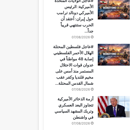
#عاجل الولايات المتحدة
و
ي
T
ق
ر
ا
الأميركية: الرئيس
الأميركي دونالد ترامب
ك
ر
u
ر
ا
ب
حول إيران: أعتقد أن
الحرب ستنتهي قريباً
ي
b
ا
م
جداً…
07/08/2026
س
e
م
#عاجل فلسطين المحتلة
ت
الهلال الأحمر الفلسطيني
إصابة 48 مواطناً في
عدوان قوات الاحتلال
المستمر منذ أمس على
مخيم قلنديا وكفر عقب
شمال القدس المحتلة…
07/08/2026
أزمة الذخائر الأميركية
تتجاوز البعد العسكري
وتربك المشهد السياسي
في واشنطن
07/08/2026