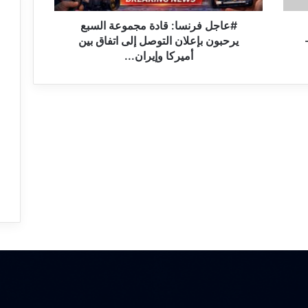
س
ا
#عاجل فرنسا: قادة مجموعة السبع
:
يرحبون بإعلان التوصل إلى اتفاق بين
ق
أميركا وإيران...
ا
د
ة
م
ج
م
و
ع
ة
ا
ل
س
ب
ع
ي
ر
ح