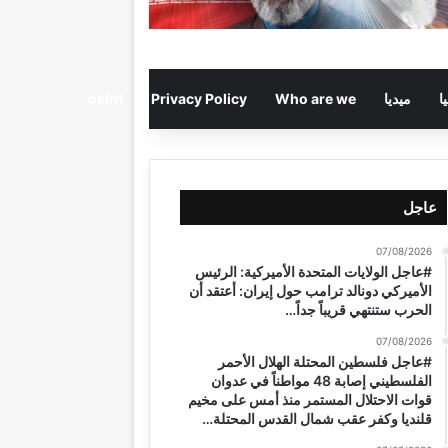
ا
ميديا
Who are we
Privacy Policy
osint
عاجل
07/08/2026
#عاجل الولايات المتحدة الأميركية: الرئيس
الأميركي دونالد ترامب حول إيران: أعتقد أن
الحرب ستنتهي قريباً جداً…
07/08/2026
#عاجل فلسطين المحتلة الهلال الأحمر
الفلسطيني إصابة 48 مواطناً في عدوان
قوات الاحتلال المستمر منذ أمس على مخيم
قلنديا وكفر عقب شمال القدس المحتلة…