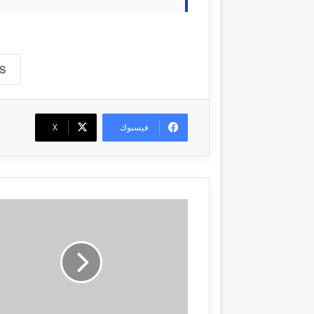
فيسبوك
‫X
أ
س
ت
ر
ا
ل
ي
ا