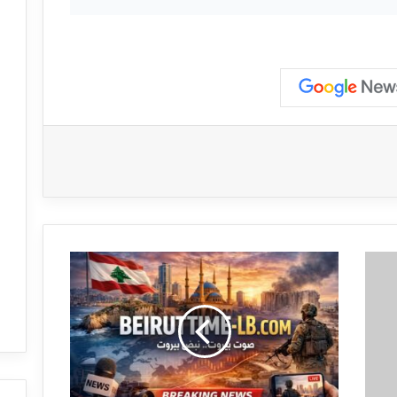
#
ع
ا
ج
ل
ف
ر
ن