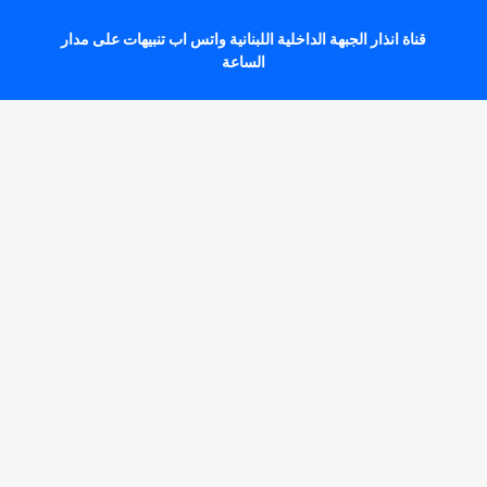
قناة انذار الجبهة الداخلية اللبنانية واتس اب تنبيهات على مدار
الساعة