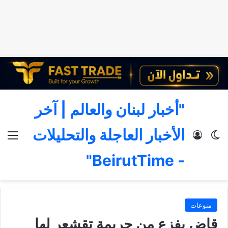
"أخبار لبنان والعالم | آخر
الأخبار العاجلة والتحليلات
الوضع المظلم
تسجيل الدخول
الق
- BeirutTime"
منوعات
قاض يفزع من جريمة تقشعر لها