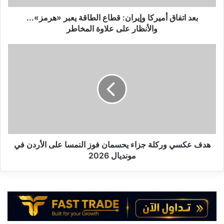
أ
م
بعد اتفاق أميركا وإيران: قطاع الطاقة يعبر «هرمز»...
ي
والأنظار على علاوة المخاطر
ر
ك
ه
ا
د
و
ف
إ
ع
ي
ك
ر
س
ا
ي
ن
و
:
ر
ق
ك
هدف عكسي وركلة جزاء يحسمان فوز النمسا على الأردن في
ط
ل
مونديال 2026
ا
ة
ع
ج
ا
ز
ل
ا
ط
ء
ا
ي