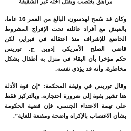
ر
و
وكان قد سُمح لهدسون، البالغ من العمر 16 عاما،
ن
ي
بالعيش مع أفراد عائلته تحت الإفراج المشروط
ا
الخاضع للإشراف منذ اعتقاله في فبراير، لكن
قاضي الصلح الأمريكي إدوين ج.
توريس
حكم مؤخرا بأن البقاء في منزل به أطفال يشكل
مخاطرة، وأنه قد يؤذي نفسه.
وقال توريس في وثيقة المحكمة: “إن قوة الأدلة
هنا تشير بقوة إلى ضرورة احتجازه. وبالتركيز فقط
على تهمة الاعتداء الجنسي، فإن قضية الحكومة
بشأن الاغتصاب بالإكراه واضحة ومقنعة للغاية”.