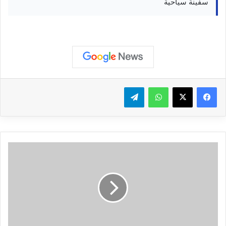
سفينة سياحية
واتساب
تيلقرام
ب
ع
د
ا
ت
ف
ا
ق