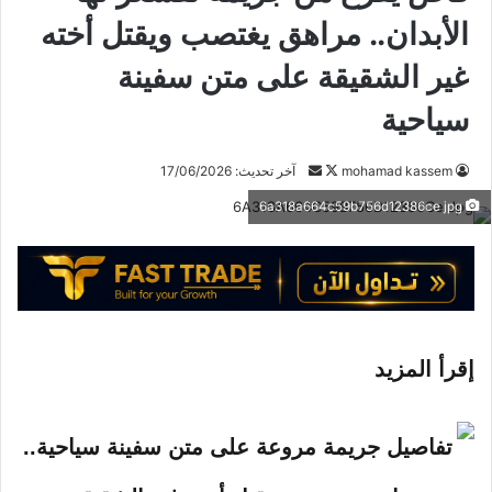
الأبدان.. مراهق يغتصب ويقتل أخته
غير الشقيقة على متن سفينة
سياحية
mohamad kassem
ت
أ
آخر تحديث: 17/06/2026
ا
ر
6a318a664c59b756d12386ce jpg
ب
س
ع
ل
ع
ب
ل
ر
ى
ي
X
د
إقرأ المزيد
ا
إ
ل
ك
ت