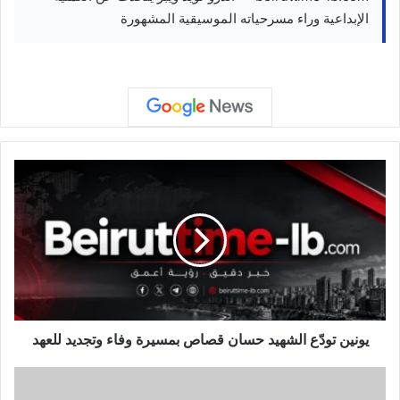
الإبداعية وراء مسرحياته الموسيقية المشهورة
ي
و
ن
ي
ن
ت
و
دّ
ع
ا
يونين تودّع الشهيد حسان قصاص بمسيرة وفاء وتجديد للعهد
ل
ش
أ
ه
ج