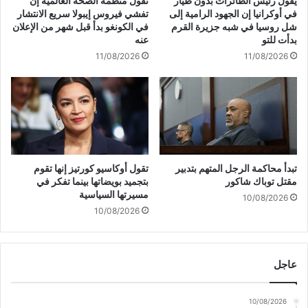
يقول رئيس الطائرات بدون طيار
تقول منظمة الصحة العالمية إن
ت
ل
في أوكرانيا إن الجهود الرامية إلى
تفشي فيروس إيبولا سريع الانتشار
ج
ز
شل روسيا في شبه جزيرة القرم
في الكونغو بدأ قبل شهر من الإعلان
د
ه
بدأت للتو
عنه
ي
ر
11/08/2026
11/08/2026
د
ا
ل
ن
ل
ي
ع
1
ه
9
د
-
0
6
تبدأ محاكمة الرجل المتهم بتدبير
تقول أوكاسيو كورتيز إنها تقوم
-
مقتل توباك شاكور
بتجميد بويضاتها بينما تفكر في
2
مسيرتها السياسية
10/08/2026
0
10/08/2026
2
6
0
عاجل
8
:
5
10/08/2026