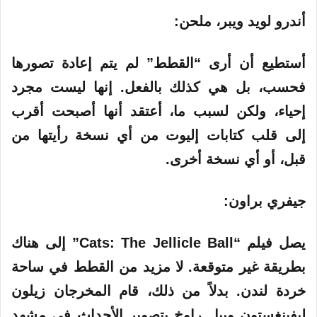
أندرو لويد ويبر، ملحن:
أستطيع أن أرى “القطط” لم يتم إعادة تصورها
فحسب، بل هي كذلك بالفعل. إنها ليست مجرد
إحياء، ولكن لسبب ما، أعتقد أنها أصبحت أقرب
إلى قلب كتابات إليوت من أي نسخة رأيتها من
قبل، أو أي نسخة أخرى.
جيفري براون:
يصل فيلم “Cats: The Jellicle Ball” إلى هناك
بطريقة غير متوقعة. لا مزيد من القطط في ساحة
خردة لندن. بدلاً من ذلك، قام المخرجان زيلون
ليفينغستون وبيل راوخ بتصوير الأحداث في مشهد