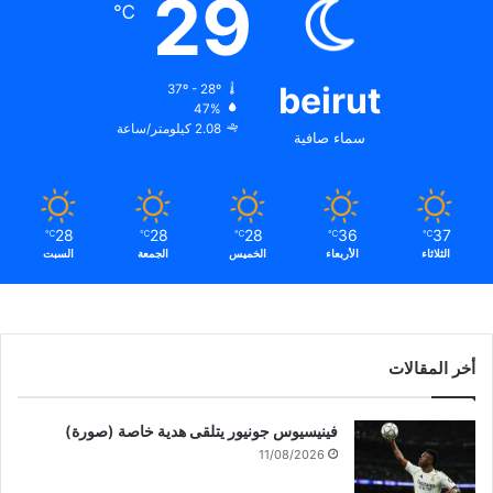
29
℃
beirut
37º - 28º
47%
2.08 كيلومتر/ساعة
سماء صافية
28
28
28
36
37
℃
℃
℃
℃
℃
الثلاثاء
الأربعاء
الخميس
الجمعة
السبت
أخر المقالات
فينيسيوس جونيور يتلقى هدية خاصة (صورة)
11/08/2026