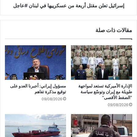
ب
ل
إسرائيل تعلن مقتل أربعة من عسكرييها في لبنان #عاجل
ط
ن
ي
م
ة
ق
مقالات ذات صلة
1
ت
9
ل
-
أ
0
ر
6
ب
-
ع
2
ة
0
م
2
ن
مسؤول إيراني: أجبرنا العدو على
الإدارة الأميركية تستعد لمواجهة
6
ع
توقيع مذكرة تفاهم
طويلة مع إيران وتوسّع سياسة
1
س
“الضغط الأقصى”
09/08/2026
0
ك
09/08/2026
:
ر
2
ي
3
ي
#
ه
ع
ا