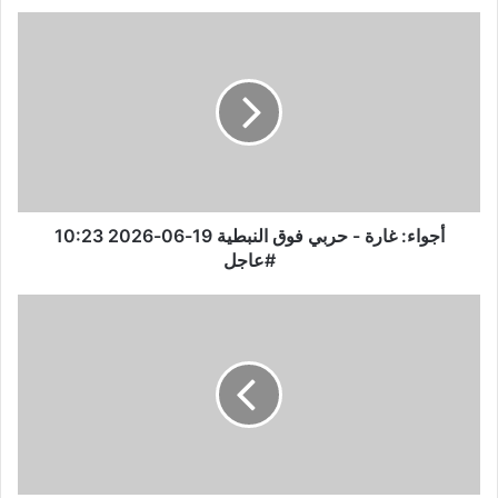
أ
ج
و
ا
ء
:
غ
ا
ر
ة
أجواء: غارة - حربي فوق النبطية 19-06-2026 10:23
-
#عاجل
ح
ر
إ
ب
س
ي
ر
ف
ا
و
ئ
ق
ي
ا
ل
ل
ت
ن
ع