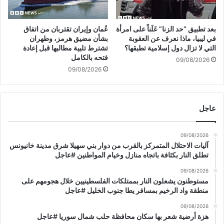
ا
ف
ج
ي
ل
ل
بعد تطبيق “حد الزنا” عَلَناً على امرأة
عُمان وإيران تقتربان من اتفاق
ب
في ليبيا، ماذا نعرف عن العقوبة
بشأن مضيق هرمز، وطهران
ن
التي لا تزال دول إسلامية تطبقها؟
تشترط تلبية مطالبها قبل إعادة
فتحه بالكامل
ا
09/08/2026
ن
09/08/2026
#
ع
ا
عاجل
ج
ل
09/08/2026
آليات الاحتلال المتمركز بالقرب من دوار بني سهيلا شرق مدينة خانيونس
تطلق النار بكثافة باتجاه منازل وخيام المواطنين #عاجل
09/08/2026
مستوطنون يشعلون النار بممتلكات الفلسطينيين خلال هجومهم على
منطقة واد الرخيم بمسافر يطا جنوب الخليل #عاجل
09/08/2026
هزة أرضية شعر بها سكان محافظة حلب شمال سوريا #عاجل