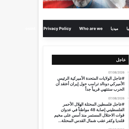
ا
ميديا
Who are we
Privacy Policy
osint
عاجل
07/08/2026
#عاجل الولايات المتحدة الأميركية الرئيس
الأميركي دونالد ترامب حول إيران أعتقد أن
الحرب ستنتهي قريباً جداً
07/08/2026
#عاجل فلسطين المحتلة الهلال الأحمر
الفلسطيني إصابة 48 مواطناً في عدوان
قوات الاحتلال المستمر منذ أمس على مخيم
قلنديا وكفر عقب شمال القدس المحتلة…