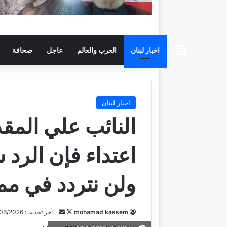
beiruttime
اخبار لبنان
العرب والعالم
عاجل
صحافة
اخبار لبنان
النائب علي المقدا
اعتداء فإن الرد 
ولن نتردد في مم
mohamad kassem
ت
أ
آخر تحديث: 19/06/2026
ا
ر