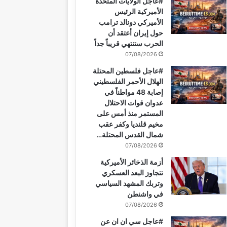
#عاجل الولايات المتحدة
و
ي
T
ق
ر
ا
الأميركية الرئيس
الأميركي دونالد ترامب
ك
ر
u
ر
ا
ب
حول إيران أعتقد أن
الحرب ستنتهي قريباً جداً
ي
b
ا
م
07/08/2026
س
e
م
#عاجل فلسطين المحتلة
الهلال الأحمر الفلسطيني
ت
إصابة 48 مواطناً في
عدوان قوات الاحتلال
المستمر منذ أمس على
مخيم قلنديا وكفر عقب
شمال القدس المحتلة…
07/08/2026
أزمة الذخائر الأميركية
تتجاوز البعد العسكري
وتربك المشهد السياسي
في واشنطن
07/08/2026
#عاجل سي ان ان عن