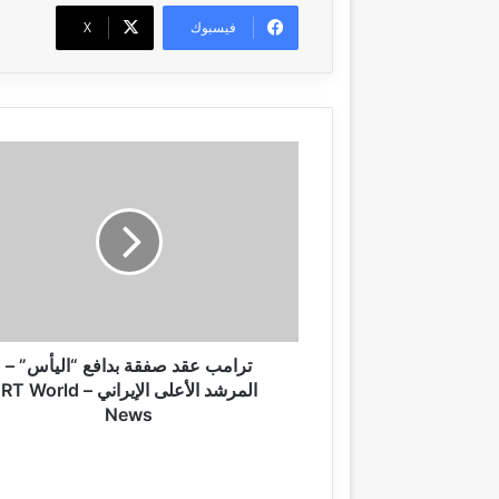
فيسبوك
‫X
ت
ر
ا
م
ب
ع
ق
د
ص
ف
ترامب عقد صفقة بدافع “اليأس” –
ق
المرشد الأعلى الإيراني – RT World
ة
News
ب
د
ا