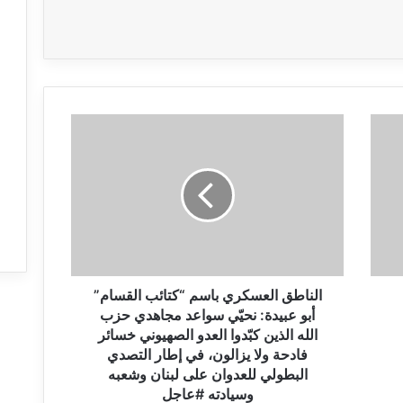
ا
ل
ن
ا
ط
ق
ا
ل
ع
س
الناطق العسكري باسم “كتائب القسام”
ك
أبو عبيدة: نحيّي سواعد مجاهدي حزب
ر
الله الذين كبّدوا العدو الصهيوني خسائر
ي
فادحة ولا يزالون، في إطار التصدي
ب
البطولي للعدوان على لبنان وشعبه
ا
وسيادته #عاجل