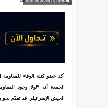
manar c66dbf0895a7d409 jpg
ب
س
ع
ل
ع
ب
ل
ر
ى
ي
X
د
ا
إ
ل
ك
ت
ر
و
أكد عضو كتلة الوفاء للمقاومة 
ن
ي
الجمعة أنه “لولا وجود المقا
ا
الجيش الإسرائيلي قد تقدّم نحو 