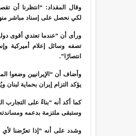
وقال المقداد: “انتظرنا أن تق
لكي نحصل على إسناد مباشر منه
ورأى أن “عندما تعتدي أقوى دولة
تصفه وسائل إعلام أميركية وإسرا
انتصارًا”.
وأضاف أن “الإيرانيين وضعوا الم
يؤكد التزام إيران بحماية لبنان ويُ
كما أكد أنه “بناءً على التجارب ا
وستبقى ملتزمة بدعمه ومساندته
وشدد على أنه “إذا تعرّضنا لأي 