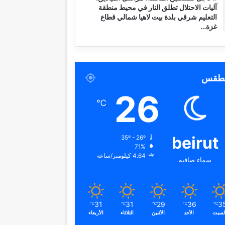
آليات الاحتلال تطلق النار في محيط منطقة
التعليم شرقي بلدة بيت لاهيا شمالي قطاع
غزة…
لطقس
26
℃
beirut
35º - 26º
71%
4.64 كيلومتر/ساعة
سماء صافية
31
31
29
36
3
℃
℃
℃
℃
℃
لسبت
الأحد
الأثنين
الثلاثاء
الأربعاء