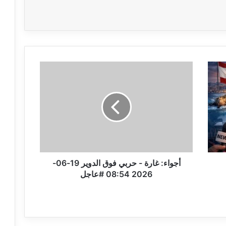
أ
ج
و
ا
ء
:
غ
ا
ر
ة
أجواء: غارة - حربي فوق الدوير 19-06-
-
2026 08:54 #عاجل
ح
ر
ب
ي
ف