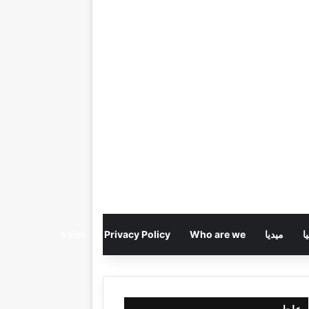
ا
ميديا
Who are we
Privacy Policy
osint