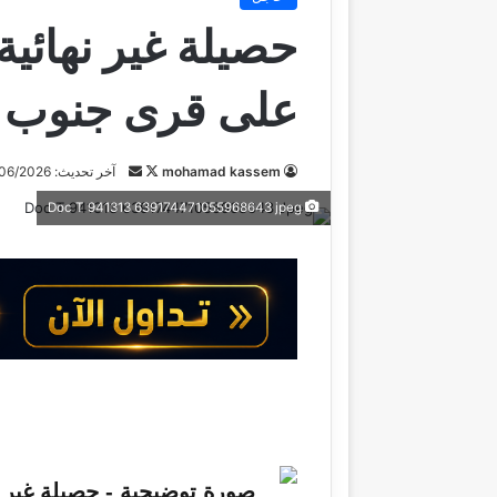
حصيلة غير نهائية 
على قرى جنوب لب
mohamad kassem
ت
أ
آخر تحديث: 19/06/2026
ا
ر
Doc T 941313 639174471055968643 jpeg
ب
س
ع
ل
ع
ب
ل
ر
ى
ي
X
د
ا
إ
ل
ك
ت