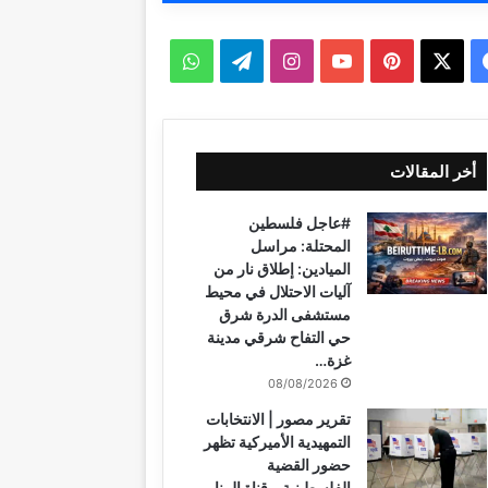
ف
ب
ا
ت
و
ي
X
ي
Y
ن
ي
ا
س
ن
o
س
ل
ت
أخر المقالات
ب
ت
u
ت
ق
س
#عاجل فلسطين
و
ي
T
ق
ر
ا
المحتلة: مراسل
الميادين: إطلاق نار من
ك
ر
u
ر
ا
ب
آليات الاحتلال في محيط
مستشفى الدرة شرق
ي
b
ا
م
حي التفاح شرقي مدينة
غزة…
س
e
م
08/08/2026
ت
تقرير مصور | الانتخابات
التمهيدية الأميركية تظهر
حضور القضية
الفلسطينية – قناة المنار