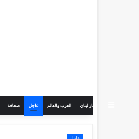
beiruttime
اخبار لبنان
العرب والعالم
عاجل
صحافة
عاجل