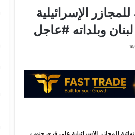
للمجازر الإسرائيلية
نان وبلداته #عاجل