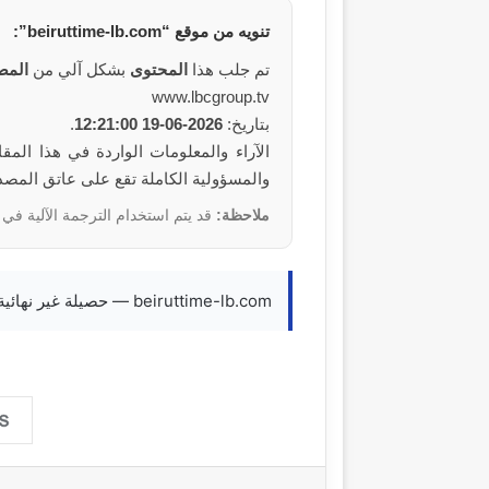
تنويه من
موقع
“beiruttime-lb.com”:
تم جلب هذا
المحتوى
بشكل آلي من
المص
www.lbcgroup.tv
بتاريخ:
2026-06-19 12:21:00
.
والمسؤولية الكاملة تقع على عاتق المص
ملاحظة:
قد يتم استخدام الترجمة الآلية في 
beiruttime-lb.com — حصيلة غير نهائية للمجازر الإسرائيلية على قرى جنوب لبنان وبلداته #عاجل