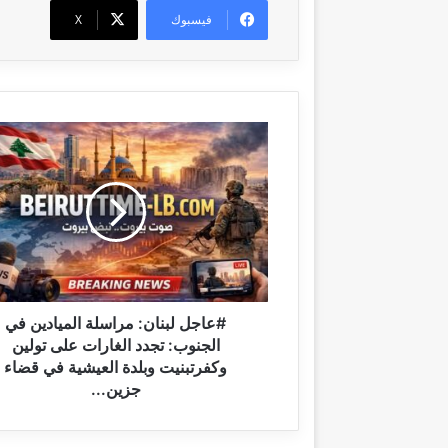
فيسبوك
‫X
#
ع
ا
ج
ل
ل
ب
ن
ا
ن
#عاجل لبنان: مراسلة الميادين في
:
الجنوب: تجدد الغارات على تولين
م
وكفرتبنيت وبلدة العيشية في قضاء
ر
جزين...
ا
س
ل