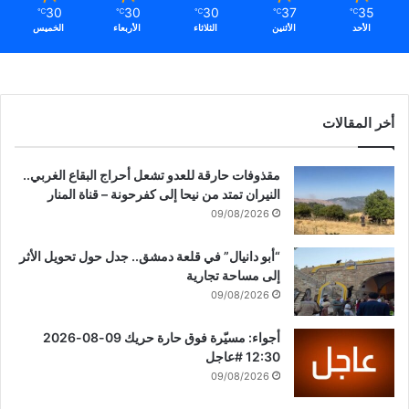
30
30
30
37
35
℃
℃
℃
℃
℃
الأحد
الأثنين
الثلاثاء
الأربعاء
الخميس
أخر المقالات
مقذوفات حارقة للعدو تشعل أحراج البقاع الغربي..
النيران تمتد من نيحا إلى كفرحونة – قناة المنار
09/08/2026
“أبو دانيال” في قلعة دمشق.. جدل حول تحويل الأثر
إلى مساحة تجارية
09/08/2026
أجواء: مسيّرة فوق حارة حريك 09-08-2026
12:30 #عاجل
09/08/2026