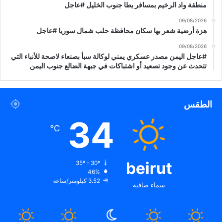
R
منطقة واد الرخيم بمسافر يطا جنوب الخليل #عاجل
T
09/08/2026
W
هزة أرضية شعر بها سكان محافظة حلب شمال سوريا #عاجل
o
r
09/08/2026
l
#عاجل اليمن مصدر عسكري يمني لوكالة سبأ بصنعاء لاصحة للأنباء التي
d
تتحدث عن وجود تصعيد أو اشتباكات في جبهة الضالع جنوب اليمن
N
e
w
الطقس
s
34
℃
beirut
35º - 30º
46%
3.52 كيلومتر/ساعة
سماء صافية