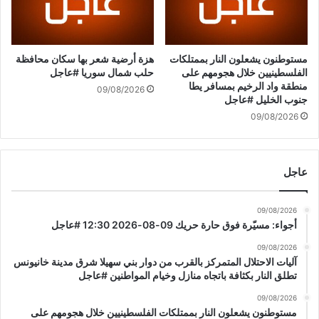
ح
9
ا
-
د
0
ا
6
مستوطنون يشعلون النار بممتلكات
هزة أرضية شعر بها سكان محافظة
ل
-
الفلسطينيين خلال هجومهم على
حلب شمال سوريا #عاجل
أ
2
منطقة واد الرخيم بمسافر يطا
09/08/2026
و
جنوب الخليل #عاجل
0
ر
2
09/08/2026
و
6
ب
1
ي
5
عاجل
ب
:
ش
3
أ
6
09/08/2026
ن
#
أجواء: مسيّرة فوق حارة حريك 09-08-2026 12:30 #عاجل
ر
ع
و
09/08/2026
ا
آليات الاحتلال المتمركز بالقرب من دوار بني سهيلا شرق مدينة خانيونس
س
ج
تطلق النار بكثافة باتجاه منازل وخيام المواطنين #عاجل
ي
ل
ا
09/08/2026
-
مستوطنون يشعلون النار بممتلكات الفلسطينيين خلال هجومهم على