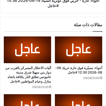
ة
أجواء: غارة - حربي فوق كوثرية السياد 19-06-2026 15:36
أ
-
#عاجل
و
ح
ك
ر
ر
ب
مقالات ذات صلة
ا
ي
ن
ف
ي
و
ا
ق
و
ك
س
و
ط
ث
ا
ر
ن
ي
أجواء: مسيّرة فوق حارة حريك 09-
آليات الاحتلال المتمركز بالقرب من
ق
ة
08-2026 12:30 #عاجل
دوار بني سهيلا شرق مدينة
س
ا
خانيونس تطلق النار بكثافة باتجاه
09/08/2026
ا
ل
منازل وخيام المواطنين #عاجل
م
س
09/08/2026
ا
ي
ل
ا
ا
د
ت
1