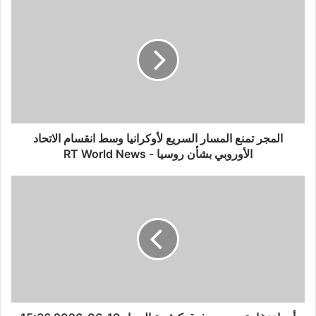
ا
ل
م
ج
ر
ت
م
ن
ع
ا
المجر تمنع المسار السريع لأوكرانيا وسط انقسام الاتحاد
ل
الأوروبي بشأن روسيا - RT World News
م
س
أ
ا
ج
ر
و
ا
ا
ل
ء
س
:
ر
غ
ي
ا
ع
ر
ل