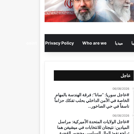
ا
ميديا
Who are we
Privacy Policy
osint
عاجل
06/08/2026
#عاجل سوريا: “سانا”: فرقة الهندسة بالمهام
الخاصة في الأمن الداخلي بحلب تفكك حزاماً
ناسفاً في حي الصاخور…
06/08/2026
#عاجل الولايات المتحدة الأميركية: مراسل
الميادين: نتيجتان للانتخابات في ميشيغن هما
تراجع نفوذ المال السياسي وحضور القضية