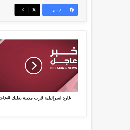
فيسبوك
‫X
غ
ا
ر
ة
ا
س
ر
ا
ئ
ي
غارة اسرائيلية قرب مدينة بعلبك #عاج
ل
ي
ة
ق
ر