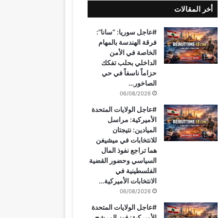
أخر المقالات
ب
ت
u
ت
ق
س
#عاجل سوريا: “سانا”:
و
ي
T
ق
ر
ا
فرقة الهندسة بالمهام
الخاصة في الأمن
ك
ر
u
ر
ا
ب
الداخلي بحلب تفكك
حزاماً ناسفاً في حي
ي
b
ا
م
الصاخور…
06/08/2026
س
e
م
#عاجل الولايات المتحدة
ت
الأميركية: مراسل
الميادين: نتيجتان
للانتخابات في ميشيغن
هما تراجع نفوذ المال
السياسي وحضور القضية
الفلسطينية في
الانتخابات الأميركية…
06/08/2026
#عاجل الولايات المتحدة
الأميركية: فوز المرشح