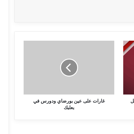
غ
ا
ر
ا
ت
ع
ل
ى
ع
ل
ي
غارات على عين بورضاي ودورس في
ن
بعلبك
ب
و
ر
ض