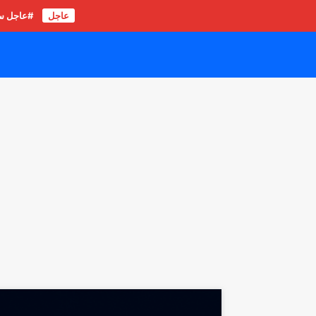
عاجل
#عاجل سور