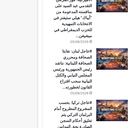
التقدمي عبد السيد على
منافسته المدعومة من
“أيباك” هيلي ستيفنز في
الانتخابات التمهيدية
للحزب الديمقراطي في
ميشيغن…
05/08/2026
#عاجل لبنان: نقابتا
الصحافة ومحرري
الصحافة اللبنانية: نناشد
رئيس الجمهورية ورئيس
المجلس النيابي والكتل
النيابية سحب اقتراح
القانون لخطورته…
05/08/2026
#عاجل تركيا: بحسب
المشروع المطروح أمام
البرلمان التركي يتم
تعليق أحكام السجن
الصادرة بحق المدانين