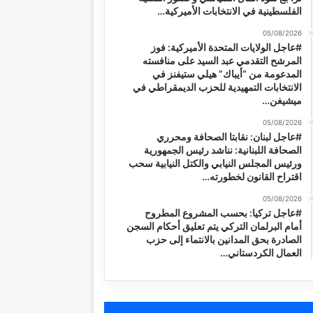
الفلسطينية في الانتخابات الأميركية…
05/08/2026
#عاجل الولايات المتحدة الأميركية: فوز
المرشح التقدمي عبد السيد على منافسته
المدعومة من “أيباك” هيلي ستيفنز في
الانتخابات التمهيدية للحزب الديمقراطي في
ميشيغن…
05/08/2026
#عاجل لبنان: نقابتا الصحافة ومحرري
الصحافة اللبنانية: نناشد رئيس الجمهورية
ورئيس المجلس النيابي والكتل النيابية سحب
اقتراح القانون لخطورته…
05/08/2026
#عاجل تركيا: بحسب المشروع المطروح
أمام البرلمان التركي يتم تعليق أحكام السجن
الصادرة بحق المدانين بالانتماء إلى حزب
العمال الكردستاني…