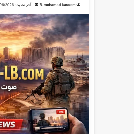
mohamad kassem
ت
أ
آخر تحديث: 19/06/2026
ا
ر
ب
س
ع
ل
ع
ب
ل
ر
ى
ي
X
د
ا
إ
ل
ك
ت
ر
و
ن
ي
ا