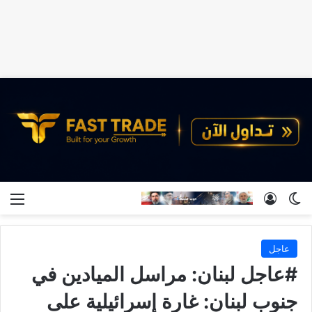
الوضع المظلم
تسجيل الدخول
الق
عاجل
#عاجل لبنان: مراسل الميادين في
جنوب لبنان: غارة إسرائيلية على