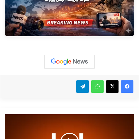
واتساب
تيلقرام
ر
و
ي
ت