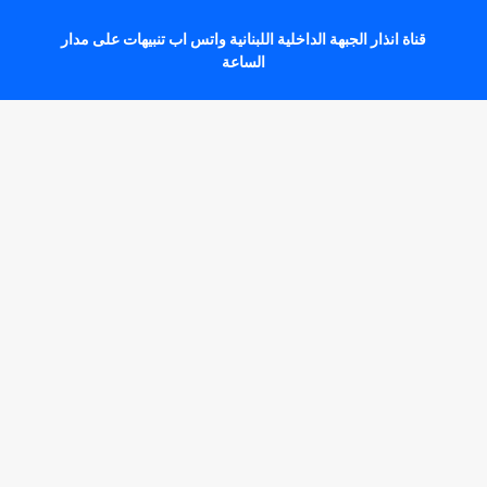
قناة انذار الجبهة الداخلية اللبنانية واتس اب تنبيهات على مدار
الساعة