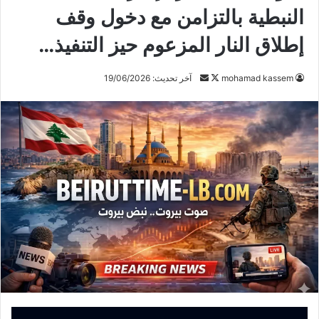
النبطية بالتزامن مع دخول وقف
إطلاق النار المزعوم حيز التنفيذ…
mohamad kassem
ت
أ
آخر تحديث: 19/06/2026
ا
ر
ب
س
ع
ل
ع
ب
ل
ر
ى
ي
X
د
ا
إ
ل
ك
ت
ر
و