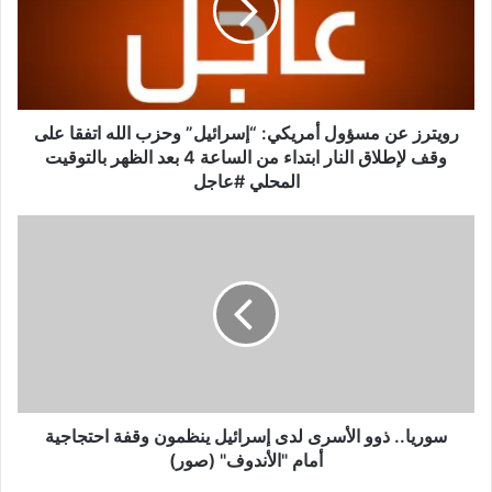
ر
ز
ع
ن
م
س
رويترز عن مسؤول أمريكي: “إسرائيل” وحزب الله اتفقا على
ؤ
وقف لإطلاق النار ابتداء من الساعة 4 بعد الظهر بالتوقيت
و
المحلي #عاجل
ل
أ
س
م
و
ر
ر
ي
ي
ك
ا
ي
.
:
.
“
ذ
إ
و
س
و
سوريا.. ذوو الأسرى لدى إسرائيل ينظمون وقفة احتجاجية
ر
ا
أمام "الأندوف" (صور)
ا
ل