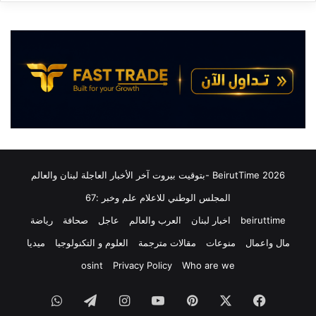
ئ
أ
ي
س
ل
ر
”
ى
و
ل
ح
د
ز
ى
ب
إ
ا
س
ل
ر
ل
ا
ه
ئ
2026 BeirutTime -بتوقيت بيروت آخر الأخبار العاجلة لبنان والعالم
ا
ي
ت
المجلس الوطني للاعلام علم وخبر :67
ل
ف
ي
beiruttime
اخبار لبنان
العرب والعالم
عاجل
صحافة
رياضة
ق
ن
ا
مال واعمال
منوعات
مقالات مترجمة
العلوم و التكنولوجيا
ميديا
ظ
ع
م
osint
Privacy Policy
Who are we
ل
و
ى
ن
فيسبوك
‫X
بينتيريست
‫YouTube
انستقرام
تيلقرام
واتساب
و
و