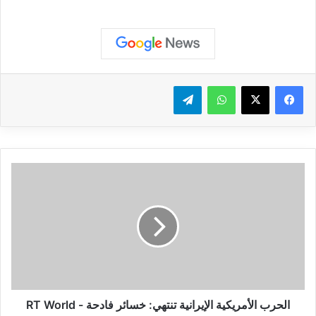
واتساب
تيلقرام
ا
ل
ح
ر
ب
ا
ل
أ
م
ر
الحرب الأمريكية الإيرانية تنتهي: خسائر فادحة - RT World