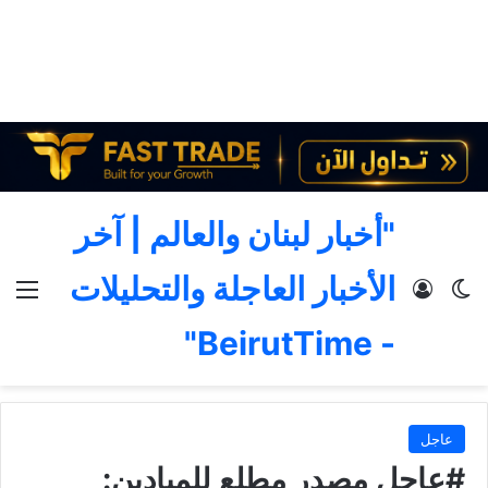
"أخبار لبنان والعالم | آخر
الأخبار العاجلة والتحليلات
الوضع المظلم
تسجيل الدخول
الق
- BeirutTime"
عاجل
#عاجل مصدر مطلع للميادين: