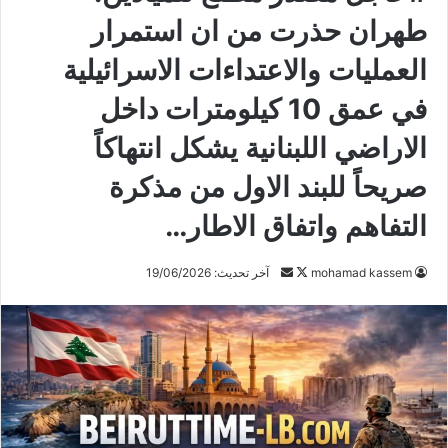
طهران حذرت من ان استمرار
العمليات والاعتداءات الاسرائيلية
في عمق 10 كيلومترات داخل
الاراضي اللبنانية يشكل انتهاكاً
صريحاً للبند الاول من مذكرة
التفاهم واتفاق الاطار…
mohamad kassem
ت
أ
آخر تحديث: 19/06/2026
ا
ر
ب
س
ع
ل
ع
ب
ل
ر
ى
ي
X
د