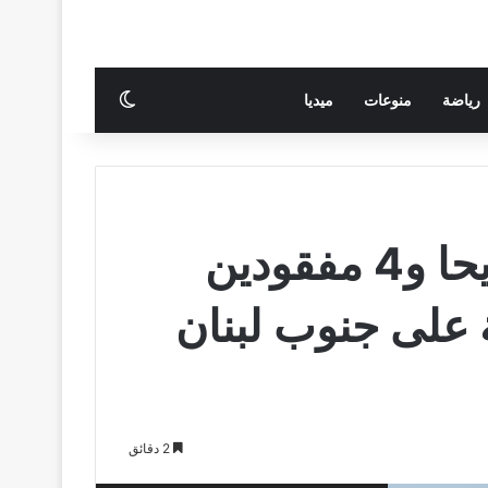
الوضع المظلم
رياضة
منوعات
ميديا
لبنان.. 20 قتيلا و33 جريحا و4 مفقودين
ة على جنوب لبنان
2 دقائق