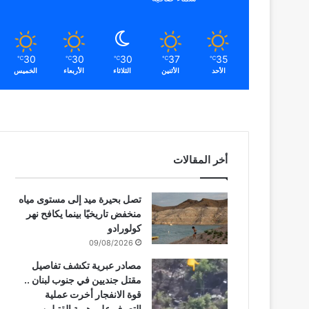
30
30
30
37
35
℃
℃
℃
℃
℃
الأحد
الأثنين
الثلاثاء
الأربعاء
الخميس
أخر المقالات
تصل بحيرة ميد إلى مستوى مياه
منخفض تاريخيًا بينما يكافح نهر
كولورادو
09/08/2026
مصادر عبرية تكشف تفاصيل
مقتل جنديين في جنوب لبنان ..
قوة الانفجار أخرت عملية
التعرف على هوية القتيلين