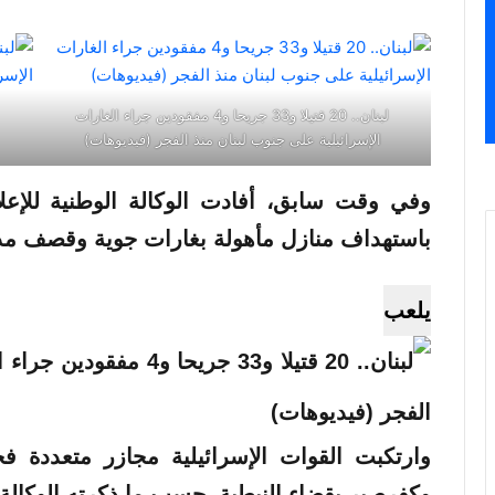
لبنان.. 20 قتيلا و33 جريحا و4 مفقودين جراء الغارات
الإسرائيلية على جنوب لبنان منذ الفجر (فيديوهات)
باستهداف منازل مأهولة بغارات جوية وقصف مدف
يلعب
وارتكبت القوات الإسرائيلية مجازر متعددة ف
وكفرصير بقضاء النبطية. حسب ما ذكرته الوكالة ا