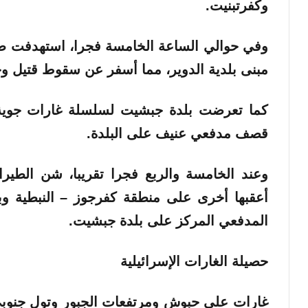
وكفرتبنيت.
وفي حوالي الساعة الخامسة فجرا، استهدفت طائ
مبنى بلدية الدوير، مما أسفر عن سقوط قتيل وج
كما تعرضت بلدة جبشيت لسلسلة غارات جوية
قصف مدفعي عنيف على البلدة.
وعند الخامسة والربع فجرا تقريبا، شن الطير
أعقبها أخرى على منطقة كفرجوز – النبطية وب
المدفعي المركز على بلدة جبشيت.
حصيلة الغارات الإسرائيلية
‏غارات على حبوش ومرتفعات الجبور وتول جنوبي ل