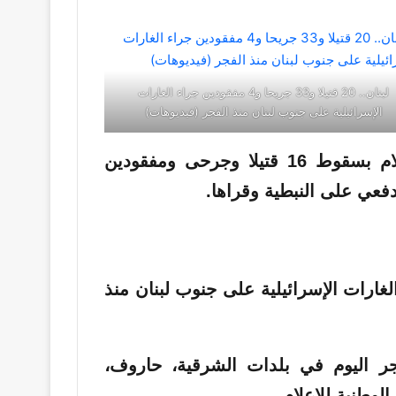
لبنان.. 20 قتيلا و33 جريحا و4 مفقودين جراء الغارات
الإسرائيلية على جنوب لبنان منذ الفجر (فيديوهات)
وفي وقت سابق، أفادت الوكالة الوطنية للإعلام بسقوط 16 قتيلا وجرحى ومفقودين
عي على النبطية وقراها.
جر اليوم في بلدات الشرقية، حاروف،
لوطنية للإعلام.