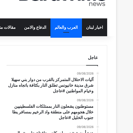
اخبار لبنان
العرب والعالم
الدفاع والامن
مقالات م
عاجل
09/08/2026
آليات الاحتلال المتمركز بالقرب من دوار بني سهيلا
شرق مدينة خانيونس تطلق النار بكثافة باتجاه منازل
وخيام المواطنين #عاجل
09/08/2026
مستوطنون يشعلون النار بممتلكات الفلسطينيين
خلال هجومهم على منطقة واد الرخيم بمسافر يطا
جنوب الخليل #عاجل
09/08/2026
هزة أرضية شعر بها سكان محافظة حلب شمال