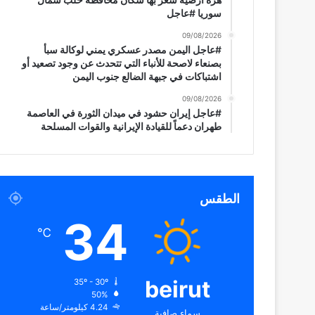
سوريا #عاجل
09/08/2026
#عاجل اليمن مصدر عسكري يمني لوكالة سبأ
بصنعاء لاصحة للأنباء التي تتحدث عن وجود تصعيد أو
اشتباكات في جبهة الضالع جنوب اليمن
09/08/2026
#عاجل إيران حشود في ميدان الثورة في العاصمة
طهران دعماً للقيادة الإيرانية والقوات المسلحة
الطقس
34
℃
beirut
35º - 30º
50%
4.24 كيلومتر/ساعة
سماء صافية