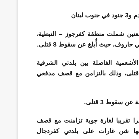
دفعتين شملت منطقة كفرجوز – النبطية،
اروف، حيث أُبلغ عن سقوط 8 قتلى.
أشعمية الفاصلة بين بلدتي الشرقية
لدوير، مما أدى إلى تدمير منزل وسقوط 4 قتلى، وذلك بالتزامن مع قصف مدفعي
 سقوط 3 قتلى.
را تقريبا لغارة جوية تزامنت مع قصف
ها شن غارات على بلدتي كفردجال