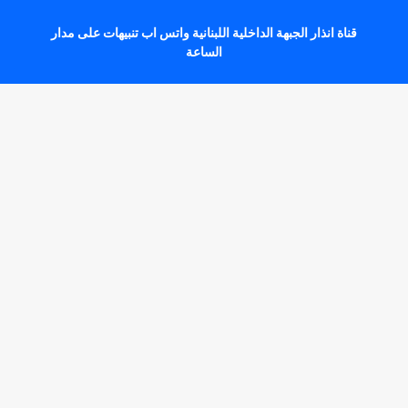
قناة انذار الجبهة الداخلية اللبنانية واتس اب تنبيهات على مدار
الساعة