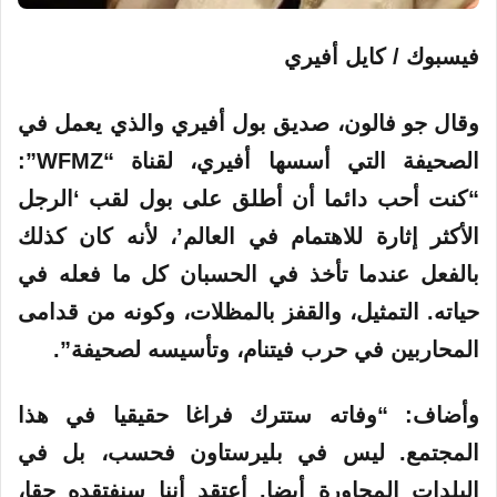
فيسبوك / كايل أفيري
وقال جو فالون، صديق بول أفيري والذي يعمل في
الصحيفة التي أسسها أفيري، لقناة “WFMZ”:
“كنت أحب دائما أن أطلق على بول لقب ‘الرجل
الأكثر إثارة للاهتمام في العالم’، لأنه كان كذلك
بالفعل عندما تأخذ في الحسبان كل ما فعله في
حياته. التمثيل، والقفز بالمظلات، وكونه من قدامى
المحاربين في حرب فيتنام، وتأسيسه لصحيفة”.
وأضاف: “وفاته ستترك فراغا حقيقيا في هذا
المجتمع. ليس في بليرستاون فحسب، بل في
البلدات المجاورة أيضا. أعتقد أننا سنفتقده حقا،