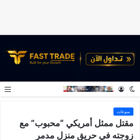
الوضع المظلم
تسجيل الدخول
الق
منوعات
مقتل ممثل أمريكي “محبوب” مع
زوجته في حريق منزل مدمر