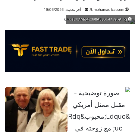
تابع
أرسل
mohamad kassem
آخر تحديث: 19/06/2026
على
بريدا
6a3477dc423604586c447ab9 jpg
X
إلكترونيا