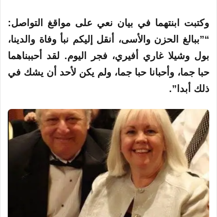
وكتبت ابنتهما في بيان نعي على مواقغ التواصل:
“”ببالغ الحزن والأسى، أنقل إليكم نبأ وفاة والدينا،
بول وشيلا غاري أفيري، فجر اليوم. لقد أحببناهما
حبا جما، وأحبانا حبا جما، ولم يكن لأحد أن يشك في
ذلك أبدا”.