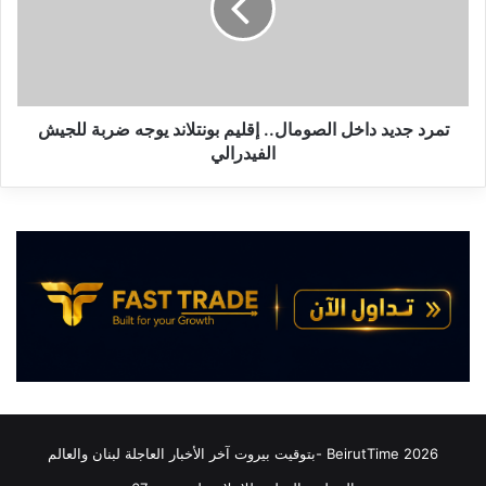
إقليم
بونتلاند
يوجه
ضربة
للجيش
الفيدرالي
تمرد جديد داخل الصومال.. إقليم بونتلاند يوجه ضربة للجيش
الفيدرالي
2026 BeirutTime -بتوقيت بيروت آخر الأخبار العاجلة لبنان والعالم