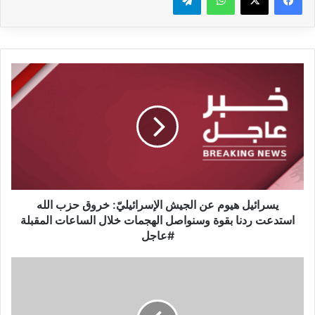
يسرائيل
هيوم
عن
الجيش
الإسرائيليّ:
خروق
حزب
الله
استدعت
ردنا
يسرائيل هيوم عن الجيش الإسرائيليّ: خروق حزب الله
بقوة
استدعت ردنا بقوة وسنواصل الهجمات خلال الساعات المقبلة
وسنواصل
#عاجل
الهجمات
خلال
تمرد
الساعات
جديد
المقبلة
داخل
#عاجل
الصومال..