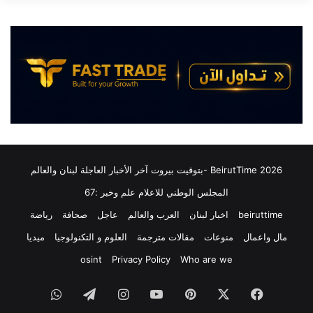
ا
س
ل
ا
إ
ل
ي
و
ر
ز
ا
ر
ن
ا
ي
ء
م
:
ع
ا
ظ
ل
ه
ق
2026 BeirutTime -بتوقيت بيروت آخر الأخبار العاجلة لبنان والعالم
و
ي
المجلس الوطني للاعلام علم وخبر :67
ر
ا
ا
د
beiruttime
اخبار لبنان
العرب والعالم
عاجل
صحافة
رياضة
ل
ة
ت
مال واعمال
منوعات
مقالات مترجمة
العلوم و التكنولوجيا
ميديا
ا
ف
ل
osint
Privacy Policy
Who are we
ا
ش
ص
ي
فيسبوك
‫X
بينتيريست
‫YouTube
انستقرام
تيلقرام
واتساب
ي
و
ل
ع