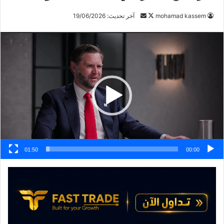
mohamad kassem
ت
أ
آخر تحديث: 19/06/2026
ا
ر
مشغل
ب
س
الفيديو
ع
ل
ع
ب
ل
ر
ى
ي
X
د
ا
إ
ل
ك
01:50
00:00
ت
ر
و
ن
ي
ا