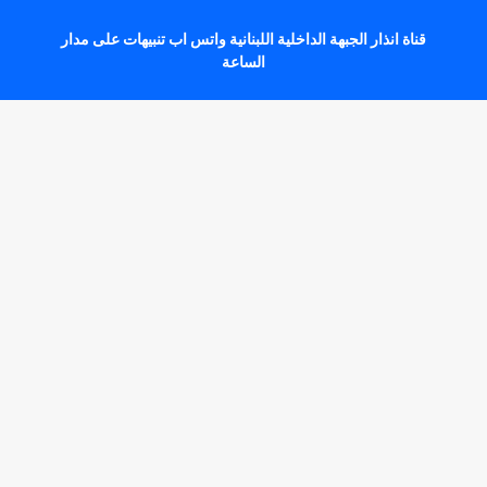
قناة انذار الجبهة الداخلية اللبنانية واتس اب تنبيهات على مدار
الساعة