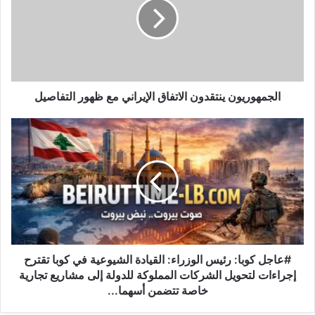
م
ه
و
ر
ي
و
ن
الجمهوريون ينتقدون الاتفاق الإيراني مع ظهور التفاصيل
ي
ن
#
ت
ع
ق
ا
د
ج
و
ل
ن
ك
ا
و
ل
ب
ا
ا
ت
:
#عاجل كوبا: رئيس الوزراء: القيادة الشيوعية في كوبا تقترح
ف
ر
إجراءات لتحويل الشركات المملوكة للدولة إلى مشاريع تجارية
ا
ئ
خاصة تتضمن أسهما...
ق
ي