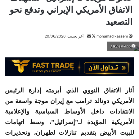
الاتفاق الأمريكي الإيراني وتدفع نحو
التصعيد
mohamad kassem
ت
أ
آخر تحديث: 20/06/2026
ا
ر
71kDs webp
ب
س
ع
ل
ع
ب
ل
ر
ى
ي
X
د
أثار
الاتفاق
النووي الذي أبرمته إدارة الرئيس
ا
الأمريكي دونالد ترامب مع
إيران
موجة واسعة من
إ
الانتقادات داخل الأوساط السياسية والإعلامية
ل
ك
الأمريكية
المؤيدة لـ”إسرائيل”، وسط اتهامات
ت
للبيت الأبيض بتقديم تنازلات لطهران، وتحذيرات
ر