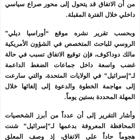
و
من أن الاتفاق قد يتحول إلى محور صراع سياسي
ن
داخلي خلال الفترة المقبلة.
ي
ا
وبحسب تقرير نشره موقع “أوراسيا ديلي”
الروسي للباحث المتخصص في الشؤون الأمريكية
مالك دوداكوف، فإن توقيع الاتفاق تسبب في حالة
غضب واسعة داخل جماعات الضغط الداعمة
لـ”إسرائيل” في الولايات
المتحدة
، والتي سارعت
إلى مهاجمة الخطوة والدعوة إلى إلغائها خلال
المهلة المحددة بستين يوماً.
وأشار
التقرير
إلى أن عدداً من أبرز الشخصيات
المحافظة المعروفة بدعمها لـ”إسرائيل” شنت
هجوماً حاداً على الاتفاق، إذ وصف المعلق