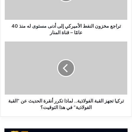
م
خ
ز
و
ن
تراجع مخزون النفط الأميركي إلى أدنى مستوى له منذ 40
ا
عامًا – قناة المنار
ل
ن
ت
ف
ر
ط
ك
ا
ي
ل
ا
أ
ت
م
ج
ي
ه
ر
ز
ك
ا
تركيا تجهز القبة الفولاذية.. لماذا تكرر أنقرة الحديث عن “القبة
ي
ل
الفولاذية” في هذا التوقيت؟
إ
ق
ل
ب
ى
ة
أ
ا