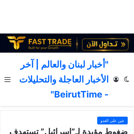
"أخبار لبنان والعالم | آخر
الأخبار العاجلة والتحليلات
الوضع المظلم
تسجيل الدخول
الق
- BeirutTime"
عين على العدو
ضغوط مؤيدة لـ”إسرائيل” تستهدف