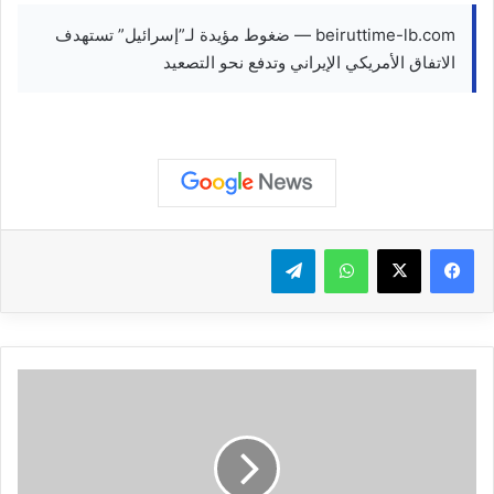
beiruttime-lb.com — ضغوط مؤيدة لـ”إسرائيل” تستهدف
الاتفاق الأمريكي الإيراني وتدفع نحو التصعيد
واتساب
تيلقرام
ت
ر
ا
ج
ع