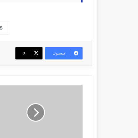
فيسبوك
‫X
م
ر
ا
س
ل
ا
ل
م