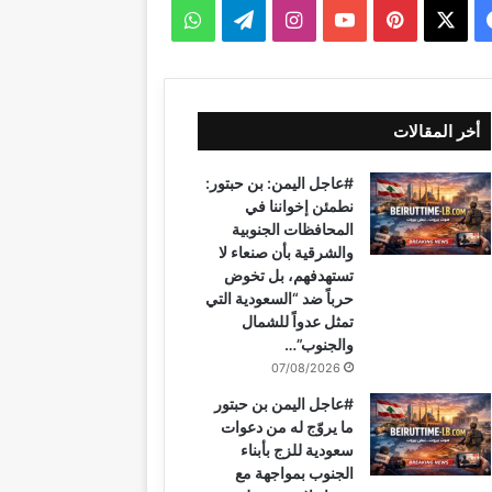
ف
ب
ا
ت
و
ي
X
ي
Y
ن
ي
ا
س
ن
o
س
ل
ت
أخر المقالات
ب
ت
u
ت
ق
س
#عاجل اليمن: بن حبتور:
و
ي
T
ق
ر
ا
نطمئن إخواننا في
المحافظات الجنوبية
ك
ر
u
ر
ا
ب
والشرقية بأن صنعاء لا
تستهدفهم، بل تخوض
ي
b
ا
م
حرباً ضد “السعودية التي
تمثل عدواً للشمال
س
e
م
والجنوب”…
ت
07/08/2026
#عاجل اليمن بن حبتور
ما يروّج له من دعوات
سعودية للزج بأبناء
الجنوب بمواجهة مع