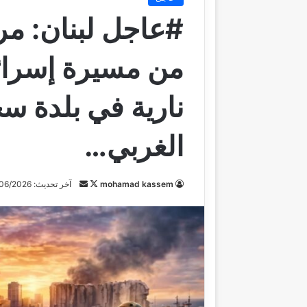
#عاجل لبنان: مر
من مسيرة إسرائ
نارية في بلدة س
الغربي…
mohamad kassem
ت
أ
آخر تحديث: 20/06/2026
ا
ر
ب
س
ع
ل
ع
ب
ل
ر
ى
ي
X
د