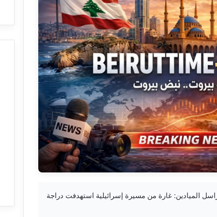
جل لبنان: مراسل الميادين: غارة من مسيرة إسرائيلية استهدفت دراجة