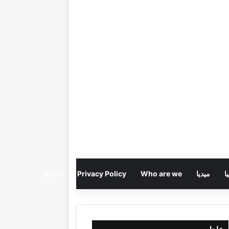
ا
ميديا
Who are we
Privacy Policy
osint