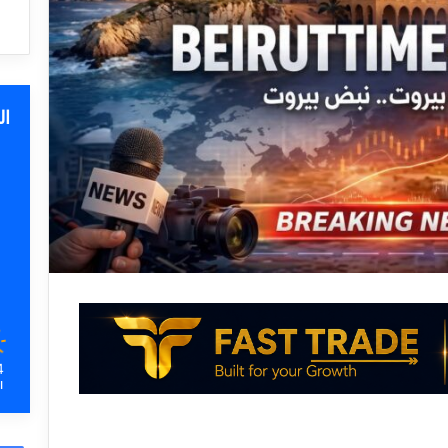
ا
4
ا