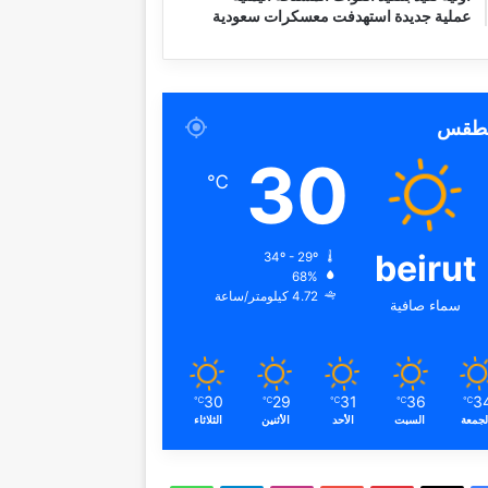
عملية جديدة استهدفت معسكرات سعودية
لطقس
30
℃
beirut
34º - 29º
68%
4.72 كيلومتر/ساعة
سماء صافية
30
29
31
36
3
℃
℃
℃
℃
℃
لجمعة
السبت
الأحد
الأثنين
الثلاثاء