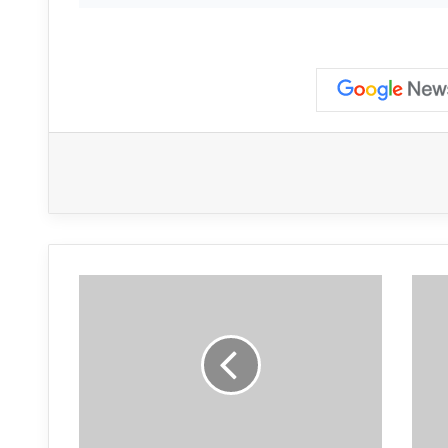
غ
ا
ر
ة
م
ن
م
س