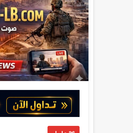
ا
إ
ل
ك
ت
ر
و
ن
ي
ا