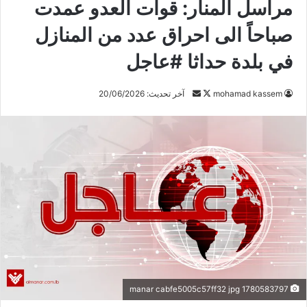
مراسل المنار: قوات العدو عمدت
صباحاً الى احراق عدد من المنازل
في بلدة حداثا #عاجل
mohamad kassem
ت
أ
آخر تحديث: 20/06/2026
ا
ر
ب
س
ع
ل
ع
ب
ل
ر
ى
ي
X
د
ا
إ
ل
ك
1780583797 manar cabfe5005c57ff32 jpg
ت