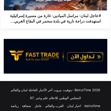
ا
ن
"
ا
:
ن
#عاجل لبنان: مراسل الميادين: غارة من مسيرة إسرائيلية
و
:
استهدفت دراجة نارية في بلدة سحمر في البقاع الغربي...
ز
م
ي
ر
ر
ا
ا
س
ل
ل
د
ا
ا
ل
خ
م
ل
ي
ي
ا
ة
د
ا
ي
ل
ن
2026 BeirutTime -بتوقيت بيروت آخر الأخبار العاجلة لبنان والعالم
ب
:
ا
المجلس الوطني للاعلام علم وخبر :67
غ
ك
ا
beiruttime
اخبار لبنان
العرب والعالم
عاجل
صحافة
رياضة
س
ر