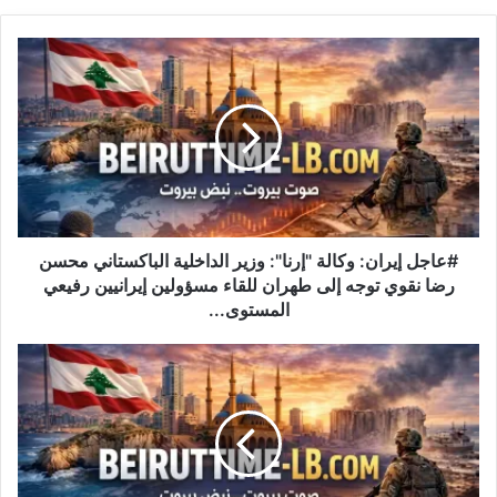
#
ع
ا
ج
ل
إ
ي
ر
ا
ن
#عاجل إيران: وكالة "إرنا": وزير الداخلية الباكستاني محسن
:
رضا نقوي توجه إلى طهران للقاء مسؤولين إيرانيين رفيعي
و
المستوى...
ك
ا
#
ل
ع
ة
ا
"
ج
إ
ل
ر
ل
ن
ب