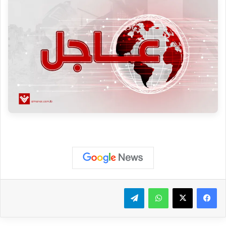
واتساب
تيلقرام