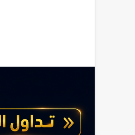
ف
ي
و
ا
ش
ن
ط
ن
ا
ن
ب
ط
ا
ح
س
ي
ا
س
ي
و
أ