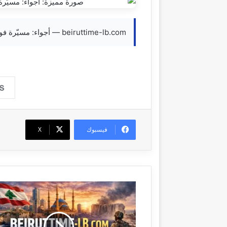
beiruttime-lb.com — أجواء: مسيّرة فوق حارة حريك 21-06-2026 13:50 #عاجل
فيسبوك
‫X
ا
ل
م
ف