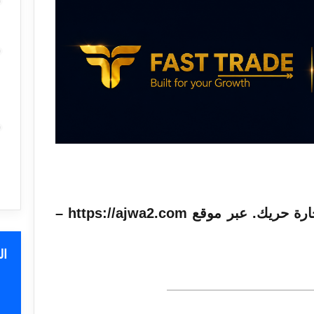
تم التبليغ عن رصد مسيّرة في حارة حريك. عبر موقع https://ajwa2.com –
ا