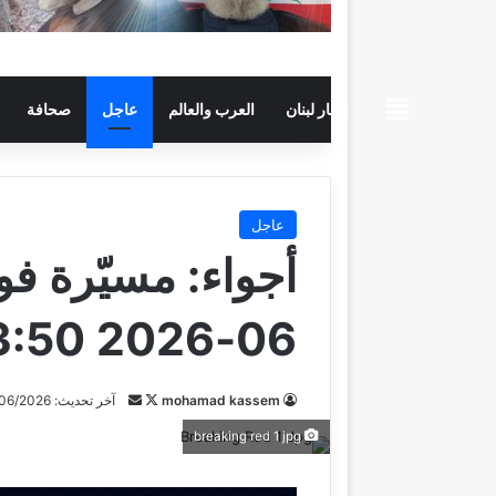
beiruttime
اخبار لبنان
العرب والعالم
عاجل
صحافة
عاجل
06-2026 13:50 #عاجل
mohamad kassem
ت
أ
آخر تحديث: 21/06/2026
ا
ر
breaking red 1 jpg
ب
س
ع
ل