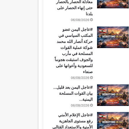
معادلة الحصار بالحصار
ك
ر
u
ر
ا
ب
حتى إنهاء الحصار على
بلدنا
ي
b
ا
م
06/08/2026
س
e
م
#عاجل اليمن عضو
المكتب السياسي في
ت
حركة أنصار الله محمد
شوكة عملية القوات
المسلحة في مأرب
والجوف استبقت هجوماً
للسعودية وأعوانها على
صنعاء
06/08/2026
#عاجل اليمن بعد قليل…
بيان القوات المسلحة
اليمنية…
06/08/2026
#عاجل الإعلام الأمني
رفع مستوى الجاهزية
الأمنية والاستعداد القتالي