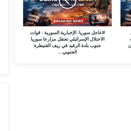
ل
س
و
ر
ي
ا
#عاجل سوريا: الإخبارية السورية : قوات
:
الاحتلال الإسرائيلي تعتقل مزارعا سوريا
ا
ن
جنوب بلدة الرفيد في ريف القنيطرة
ل
الجنوبي...
إ
خ
ب
ا
ر
ي
ة
ا
ل
س
و
ر
ي