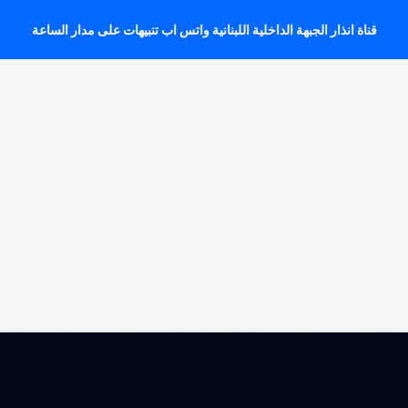
قناة انذار الجبهة الداخلية اللبنانية واتس اب تنبيهات على مدار الساعة