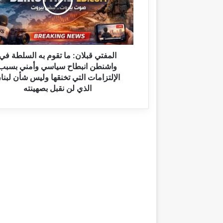
ت
ي
ق
ب
ل
ا
المفتي قبلان: ما تقوم به السلطة في
ن
واشنطن انبطاح سياسي وأمني بسبب
:
الإلتزامات التي تخنقها وليس شأن لبنا
م
الذي لن نقبل بصهينته
ا
ت
ق
و
م
ب
ه
ا
ل
س
ل
ط
ة