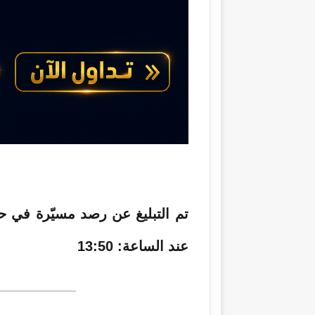
ع
ب
ل
ر
ى
ي
X
د
ا
إ
ل
ك
ت
ر
و
ن
ي
ا
عند الساعة: 13:50