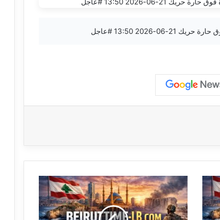
#
ع
ا
ج