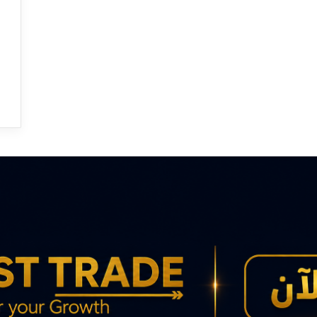
ة
:
ق
و
ا
ت
ا
ل
ا
ح
ت
ل
ا
ل
ا
ل
إ
س
ر
ا
ئ