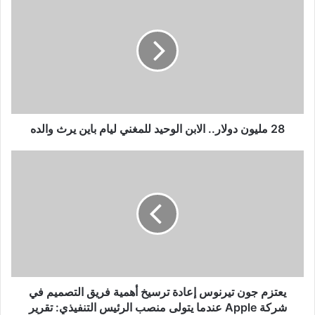
مليون
دولار..
الابن
الوحيد
للمغني
ليام
باين
يرث
والده
28 مليون دولار.. الابن الوحيد للمغني ليام باين يرث والده
يعتزم
جون
تيرنوس
إعادة
ترسيخ
أهمية
فريق
التصميم
في
شركة
يعتزم جون تيرنوس إعادة ترسيخ أهمية فريق التصميم في
Apple
شركة Apple عندما يتولى منصب الرئيس التنفيذي: تقرير