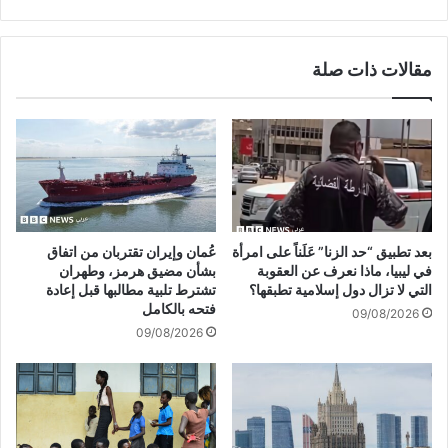
عندما
يتولى
منصب
مقالات ذات صلة
الرئيس
التنفيذي:
تقرير
بعد تطبيق “حد الزنا” عَلَناً على امرأة
عُمان وإيران تقتربان من اتفاق
في ليبيا، ماذا نعرف عن العقوبة
بشأن مضيق هرمز، وطهران
التي لا تزال دول إسلامية تطبقها؟
تشترط تلبية مطالبها قبل إعادة
فتحه بالكامل
09/08/2026
09/08/2026