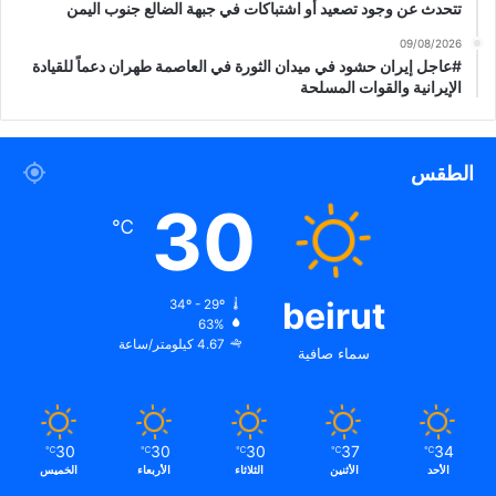
تتحدث عن وجود تصعيد أو اشتباكات في جبهة الضالع جنوب اليمن
09/08/2026
#عاجل إيران حشود في ميدان الثورة في العاصمة طهران دعماً للقيادة
الإيرانية والقوات المسلحة
الطقس
30
℃
beirut
34º - 29º
63%
4.67 كيلومتر/ساعة
سماء صافية
30
30
30
37
34
℃
℃
℃
℃
℃
الأحد
الأثنين
الثلاثاء
الأربعاء
الخميس