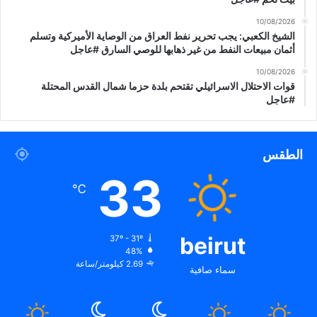
10/08/2026
الشيخ الكعبي: يجب تحرير نفط العراق من الوصاية الأميركية وتسلم
أثمان مبيعات النفط من غير ذهابها للوصي السارق #عاجل
10/08/2026
قوات الاحتلال الاسرائيلي تقتحم بلدة حزما شمال القدس المحتلة
#عاجل
الطقس
33
℃
beirut
37º - 31º
48%
2.69 كيلومتر/ساعة
سماء صافية