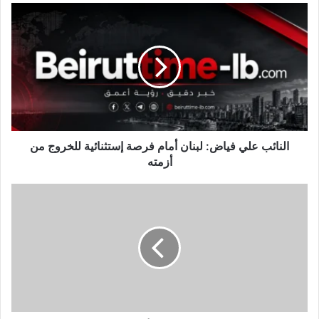
النائب
علي
فياض:
لبنان
أمام
فرصة
إستثنائية
للخروج
من
أزمته
النائب علي فياض: لبنان أمام فرصة إستثنائية للخروج من
أزمته
لماذا
تتوانى
عندما
يتأذى
شخص
آخر