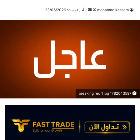
mohamad kassem
ت
أ
آخر تحديث: 23/06/2026
ا
ر
ب
س
ع
ل
ع
ب
ل
ر
ى
ي
X
د
ا
إ
ل
ك
1782043597 breaking red 1 jpg
ت
ر
و
ن
ي
ا