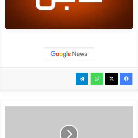
واتساب
تيلقرام
ا
ت
ص
ا
ل