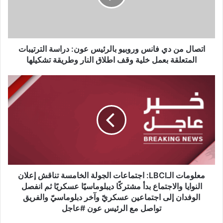
م
ن
د
ي
ف
اتصال من دي فانس وروبيو بالرئيس عون: دراسة الترتيبات
ا
المتعلقة بعمل خلية وقف اطلاق النار وطريقة تشكيلها
ن
س
م
و
ع
ر
ل
و
و
ب
م
ي
ا
و
ت
ب
ا
ا
ل
ل
ـ
معلومات الـLBCI: اجتماعات الجولة الخامسة تناقش إعلان
ر
L
النوايا والاجتماع بدأ مشتركًا ديبلوماسيًا عسكريًا ثم انفصل
ئ
B
الوفدان إلى اجتماعين عسكريّ وآخر دبلوماسيّ والفريق
ي
C
تواصل مع الرئيس عون #عاجل
س
I