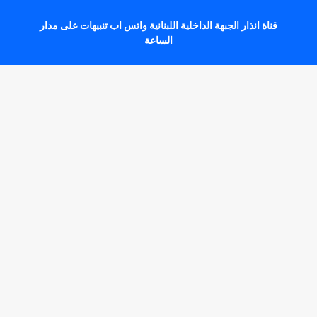
قناة انذار الجبهة الداخلية اللبنانية واتس اب تنبيهات على مدار
الساعة