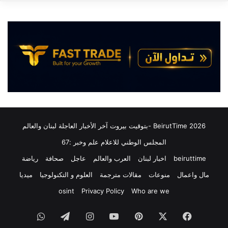
ع
:
و
ا
ن
ج
:
ت
د
م
ر
ا
ا
ع
س
ا
ة
ت
ا
ا
ل
ل
ت
ج
2026 BeirutTime -بتوقيت بيروت آخر الأخبار العاجلة لبنان والعالم
ر
و
ت
المجلس الوطني للاعلام علم وخبر :67
ل
ي
ة
beiruttime
اخبار لبنان
العرب والعالم
عاجل
صحافة
رياضة
ب
ا
ا
ل
مال واعمال
منوعات
مقالات مترجمة
العلوم و التكنولوجيا
ميديا
ت
خ
osint
Privacy Policy
Who are we
ا
ا
ل
م
فيسبوك
‫X
بينتيريست
‫YouTube
انستقرام
تيلقرام
واتساب
م
س
ت
ة