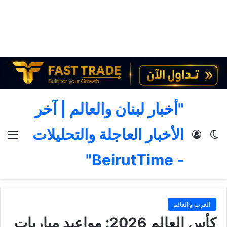
"أخبار لبنان والعالم | آخر
الأخبار العاجلة والتحليلات
الوضع المظلم
تسجيل الدخول
الق
- BeirutTime"
العرب والعالم
كأس العالم 2026: مواعيد مباريات