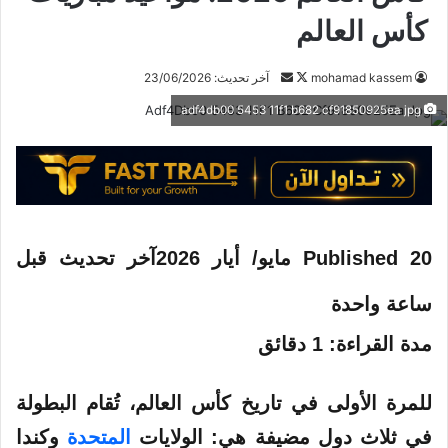
كأس العالم
mohamad kassem
ت
أ
آخر تحديث: 23/06/2026
ا
ر
adf4db00 5453 11f1 b682 cf91850925ea jpg
ب
س
ع
ل
ع
ب
ل
ر
ى
ي
X
د
20 مايو/ أيار 2026
Published
آخر تحديث قبل
ا
إ
ساعة واحدة
ل
مدة القراءة: 1 دقائق
ك
ت
ر
للمرة الأولى في تاريخ كأس العالم، تُقام البطولة
و
في ثلاث دول مضيفة هي: الولايات
المتحدة
وكندا
ن