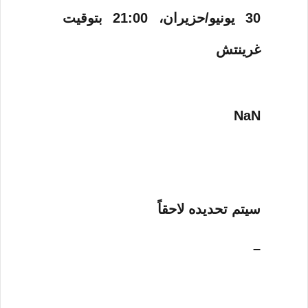
30 يونيو/حزيران، 21:00 بتوقيت
غرينتش
NaN
سيتم تحديده لاحقاً
–