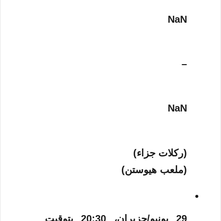
NaN
–
NaN
(ركلات جزاء)
(ملعب هيوستن)
29 يونيو/حزيران، 20:30 بتوقيت