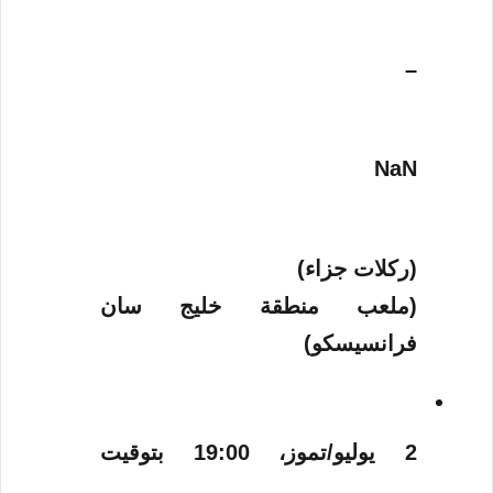
–
NaN
(ركلات جزاء)
(ملعب منطقة خليج سان
فرانسيسكو)
2 يوليو/تموز، 19:00 بتوقيت