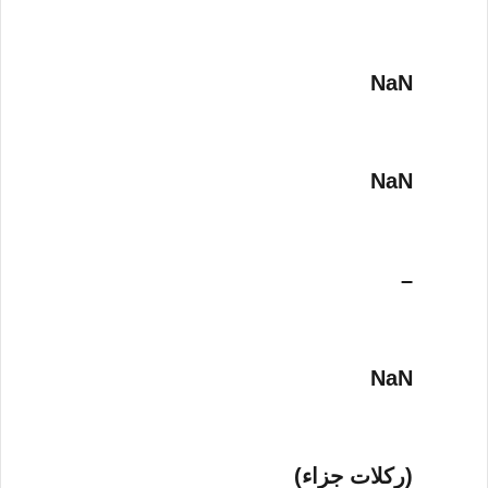
NaN
NaN
–
NaN
(ركلات جزاء)