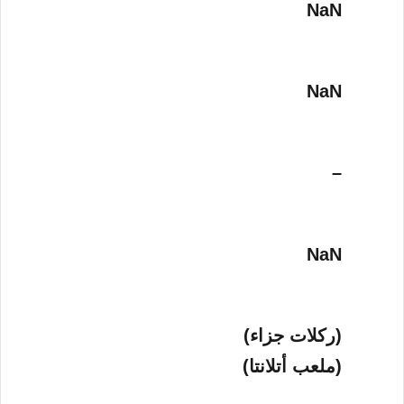
NaN
NaN
–
NaN
(ركلات جزاء)
(ملعب أتلانتا)