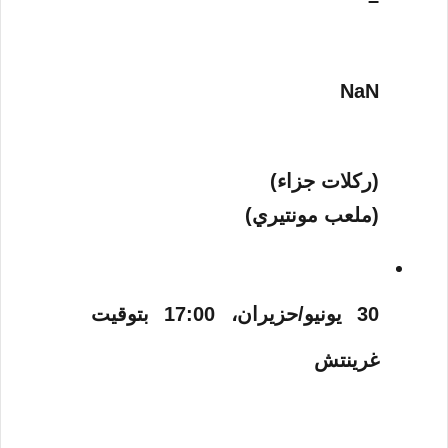
–
NaN
(ركلات جزاء)
(ملعب مونتيري)
30 يونيو/حزيران، 17:00 بتوقيت
غرينتش