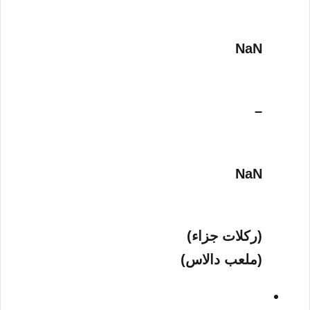
NaN
–
NaN
(ركلات جزاء)
(ملعب دالاس)