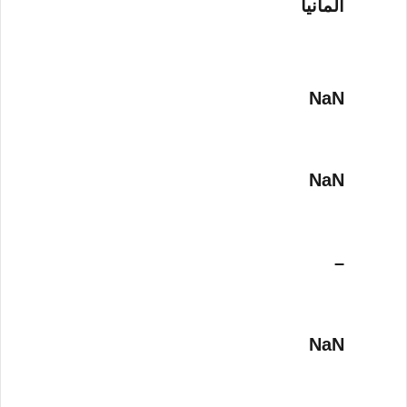
ألمانيا
NaN
NaN
–
NaN