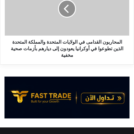
إ
ح
ل
ا
ى
ر
ب
ب
ا
و
ك
ن
س
ا
المحاربون القدامى في الولايات المتحدة والمملكة المتحدة
ت
ل
الذين تطوعوا في أوكرانيا يعودون إلى ديارهم بأزمات صحية
ا
ق
مخفية
ن
د
ا
م
ى
ف
ي
ا
ل
و
ل
ا
ي