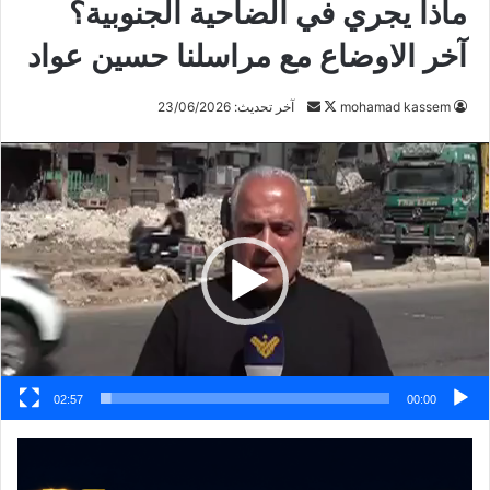
ماذا يجري في الضاحية الجنوبية؟
آخر الاوضاع مع مراسلنا حسين عواد
mohamad kassem
ت
أ
آخر تحديث: 23/06/2026
ا
ر
مشغل
ب
س
الفيديو
ع
ل
ع
ب
ل
ر
ى
ي
X
د
ا
إ
ل
ك
02:57
00:00
ت
ر
و