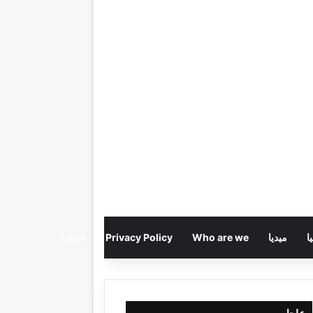
ا
ميديا
Who are we
Privacy Policy
osint