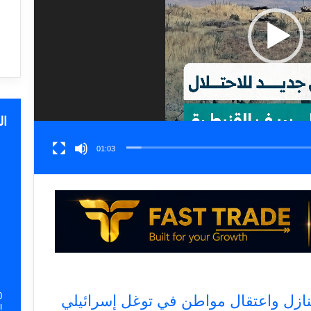
ا
01:03
0
ا