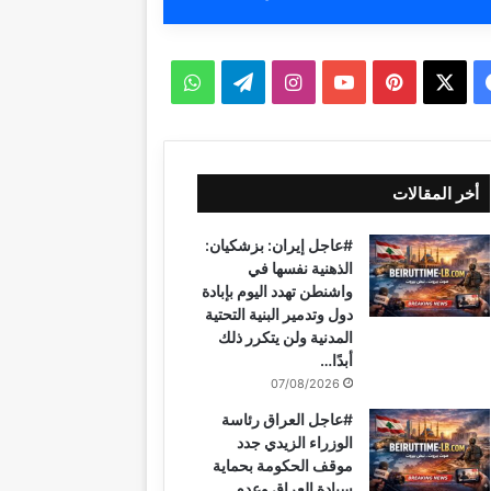
‫X
فيسبوك
بينتيريست
‫YouTube
انستقرام
تيلقرام
واتساب
أخر المقالات
#عاجل إيران: بزشكيان:
الذهنية نفسها في
واشنطن تهدد اليوم بإبادة
دول وتدمير البنية التحتية
المدنية ولن يتكرر ذلك
أبدًا…
07/08/2026
#عاجل العراق رئاسة
الوزراء الزيدي جدد
موقف الحكومة بحماية
سيادة العراق وعدم