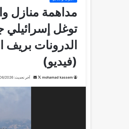
مداهمة منازل و
توغل إسرائيلي ج
الدرونات بريف ا
(فيديو)
تابع
أرسل
mohamad kassem
آخر تحديث: 23/06/2026
على
بريدا
مشغل
X
إلكترونيا
الفيديو