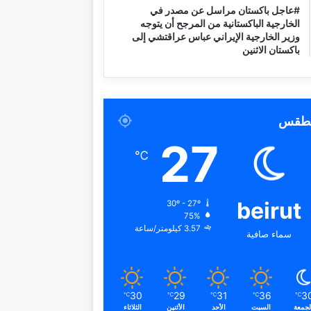
#عاجل باكستان مراسل عن مصدر في
الخارجية الباكستانية من المرجح أن يتوجه
وزير الخارجية الإيراني عباس عراقتشي إلى
باكستان الاثنين
لطقس
27
℃
beirut
30º - 27º
75%
3.57 كيلومتر/ساعة
سماء صافية
30
29
31
36
3
℃
℃
℃
℃
℃
لجمعة
السبت
الأحد
الأثنين
الثلاثاء